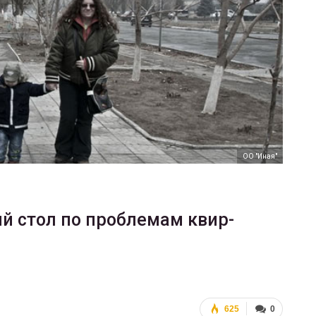
ФОТО
Прайд в Тель-Авиве собрал 200
тысяч участников
ГЕЙ-АЛЬЯНС УКРАИНА
Июн 10, 2017
0
ОО "Иная"
ый стол по проблемам квир-
625
0