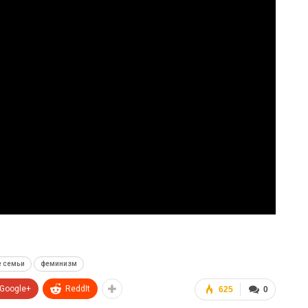
 семьи
феминизм
Google+
ReddIt
625
0