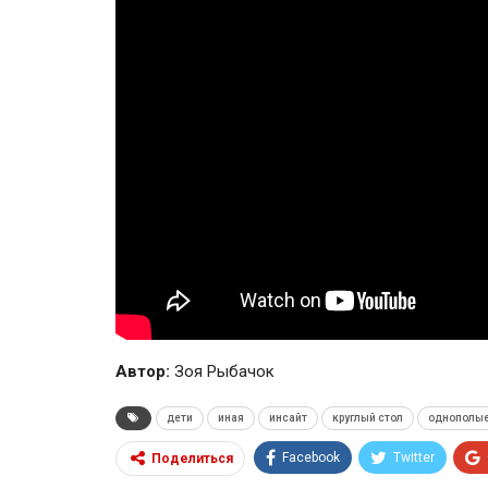
Автор:
Зоя Рыбачок
дети
иная
инсайт
круглый стол
однополые
Facebook
Twitter
Поделиться