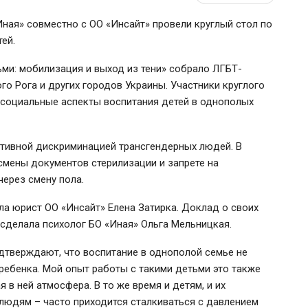
ная» совместно с ОО «Инсайт» провели круглый стол по
ей.
ьми: мобилизация и выход из тени» собрало ЛГБТ-
го Рога и других городов Украины. Участники круглого
 социальные аспекты воспитания детей в однополых
уктивной дискриминацией трансгендерных людей. В
смены документов стерилизации и запрете на
через смену пола.
ла юрист ОО «Инсайт» Елена Затирка. Доклад о своих
сделала психолог БО «Иная» Ольга Мельницкая.
тверждают, что воспитание в однополой семье не
ебенка. Мой опыт работы с такими детьми это также
 в ней атмосфера. В то же время и детям, и их
 людям – часто приходится сталкиваться с давлением