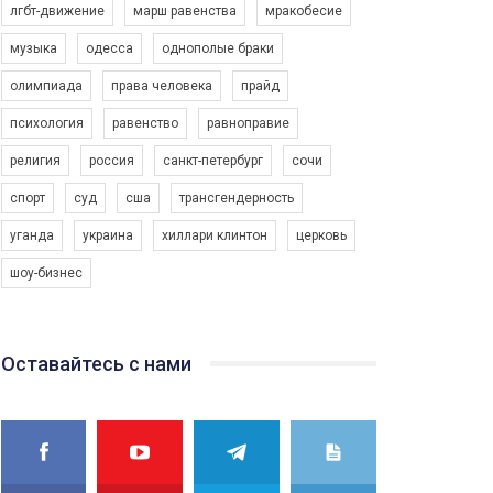
лгбт-движение
марш равенства
мракобесие
музыка
одесса
однополые браки
олимпиада
права человека
прайд
психология
равенство
равноправие
религия
россия
санкт-петербург
сочи
спорт
суд
сша
трансгендерность
уганда
украина
хиллари клинтон
церковь
шоу-бизнес
Оставайтесь с нами