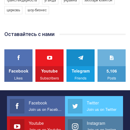
трансгендерность
уганда
украина
хиллари клинтон
програму з боротьби з насильством проти ЛГБТ в Україні.
церковь
шоу-бизнес
Якщо ти хочеш підтримати нас - просто натисни "лайк" під
відео.
Team of Gay Alliance Ukraine participates in a competition for the
Оставайтесь с нами
best video, representing programme for the development of
organization. The competition is organized by inetrnational
organization PACT.
We appeal to your support and ask to help us implement our plan
to combat violence against LGBT people in Ukraine.
Facebook
Youtube
Telegram
5,106
All you have to do is to press "Like" below the video.
Likes
Subscribers
Friends
Posts
Эмоционально сильный ролик от команды "Гей-альянс
Украина", который принимает участие в конкурсе
международной организации PACT на лучший ролик,
представляющий программу развития организации.
Facebook
Twitter
Join us on Facebook
Join us on Twitter
Мы просим вас поддержать нас и помочь нам реализовать
наш план по борьбе с насилием и дискриминацией на почве
СОГИ в Украине.
Youtube
Instagram
Join us on Youtube
Join us on Instagram
Все, что вам нужно сделать - это зайти на наш канал YouTube