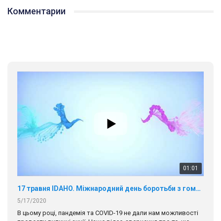
Комментарии
01:01
17 травня IDAHO. Міжнародний день боротьби з гомофобією трансфобією і біфобія.
5/17/2020
В цьому році, пандемія та COVІD-19 не дали нам можливості