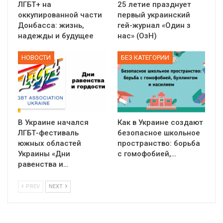
ЛГБТ+ на
25 летие празднует
оккупированной части
первый украинский
Донбасса: жизнь,
гей-журнал «Один з
надежды и будущее
нас» (ОзН)
НОВОСТИ
БЕЗ КАТЕГОРИИ
В Украине начался
Как в Украине создают
ЛГБТ-фестиваль
безопасное школьное
южных областей
пространство: борьба
Украины «Дни
с гомофобией,…
равенства и…
PREV
NEXT