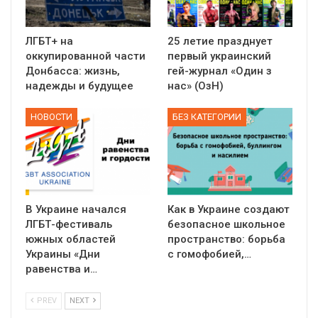
ЛГБТ+ на
25 летие празднует
оккупированной части
первый украинский
Донбасса: жизнь,
гей-журнал «Один з
надежды и будущее
нас» (ОзН)
НОВОСТИ
БЕЗ КАТЕГОРИИ
В Украине начался
Как в Украине создают
ЛГБТ-фестиваль
безопасное школьное
южных областей
пространство: борьба
Украины «Дни
с гомофобией,…
равенства и…
PREV
NEXT
01:01