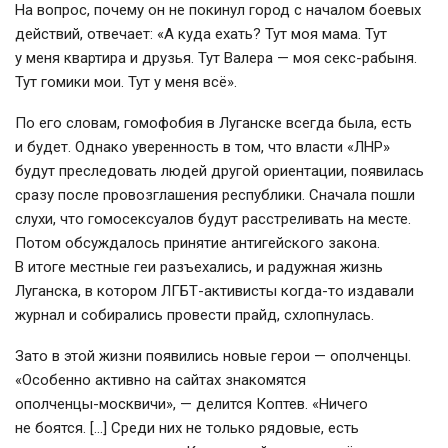
На вопрос, почему он не покинул город с началом боевых
действий, отвечает: «А куда ехать? Тут моя мама. Тут
у меня квартира и друзья. Тут Валера — моя
секс-рабыня
.
Тут гомики мои. Тут у меня всё».
По его словам, гомофобия в Луганске всегда была, есть
и будет. Однако уверенность в том, что власти «ЛНР»
будут преследовать людей другой ориентации, появилась
сразу после провозглашения республики. Сначала пошли
слухи, что гомосексуалов будут расстреливать на месте.
Потом обсуждалось принятие антигейского закона.
В итоге местные геи разъехались, и радужная жизнь
Луганска, в котором
ЛГБТ-активисты
когда-то
издавали
журнал и собирались провести прайд, схлопнулась.
Зато в этой жизни появились новые герои — ополченцы.
«Особенно активно на сайтах знакомятся
ополченцы-москвичи
», — делится Коптев. «Ничего
не боятся. […] Среди них не только рядовые, есть