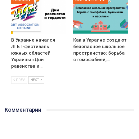
В Украине начался
Как в Украине создают
ЛГБТ-фестиваль
безопасное школьное
южных областей
пространство: борьба
Украины «Дни
с гомофобией,…
равенства и…
PREV
NEXT
01:01
Комментарии
17 травня IDAHO. Міжнародний день боротьби з гомофобією трансфобією і біфобія.
5/17/2020
В цьому році, пандемія та COVІD-19 не дали нам можливості
провести вуличні акції. Наше відео-звернення про те, що
навіть коли ми у різних містах та не можемо зустрінеться, ми
423 Просмотров
•
37 Нравится
•
1 Комментариев