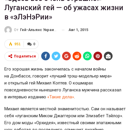
Луганский гей — об ужасах жизни
в «эЛэНэРии»
Авг 1, 2015
От
Гей-Альянс Украина
951
0
Поделиться
Его хорошая жизнь закончилась с началом войны
на Донбассе, говорит «лучший
трэш-модельер
мира»
и открытый гей Михаил Коптев. О кошмарах
повседневности нынешнего Луганска мужчина рассказал
в интервью изданию
«Такие дела»
.
Михаил является местной знаменитостью. Сам он называет
себя «луганским Миком Джаггером или Элизабет Тэйлор».
Его дом моды «Орхидея», известный своими эпатажными
шоу, работал до последнего, отмечает дизайнер.