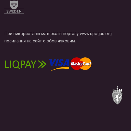
При використанні матеріалів порталу www.upogau.org
посилання на сайт є обов’язковим.