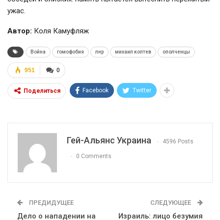
ужас.
Автор:
Коля Камуфляж
Война
гомофобия
лнр
михаил коптев
ополченцы
951
0
Facebook
Twitter
Поделиться
Гей-Альянс Украина
4596 Posts
0 Comments
ПРЕДИДУЩЕЕ
СЛЕДУЮЩЕЕ
Дело о нападении на
Израиль: лицо безумия