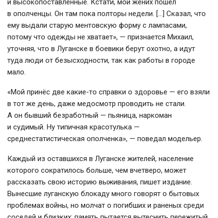
и высокопоставленные. Кстати, мой жених пошёл
в ополченцы. Он там пока полторы недели. […] Сказал, что
ему выдали старую ментовскую форму с лампасами,
потому что одежды не хватает», — признается Михаил,
уточняя, что в Луганске в боевики берут охотно, а идут
туда люди от безысходности, так как работы в городе
мало.
«Мой принёс две
какие-то
справки о здоровье — его взяли
в тот же день, даже медосмотр проводить не стали.
А он бывший безработный — пьяница, наркоман
и судимый. Ну типичная красотулька —
среднестатистическая ополченка», — поведал модельер.
Каждый из оставшихся в Луганске жителей, население
которого сократилось больше, чем вчетверо, может
рассказать свою историю выживания, пишет издание.
Вынесшие луганскую блокаду много говорят о бытовых
проблемах войны, но молчат о погибших и раненых среди
соседей и близких: память пытается вытеснить пережитый