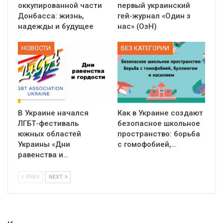
оккупированной части
первый украинский
Донбасса: жизнь,
гей-журнал «Один з
надежды и будущее
нас» (ОзН)
НОВОСТИ
БЕЗ КАТЕГОРИИ
В Украине начался
Как в Украине создают
ЛГБТ-фестиваль
безопасное школьное
южных областей
пространство: борьба
Украины «Дни
с гомофобией,…
равенства и…
PREV
NEXT
01:01
17 травня IDAHO. Міжнародний день боротьби з гомофобією трансфобією і біфобія.
5/17/2020