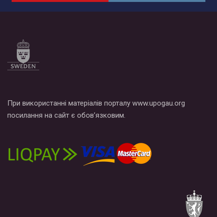
При використанні матеріалів порталу www.upogau.org
посилання на сайт є обов’язковим.