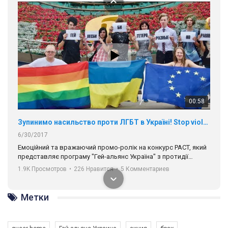
Разом наш голос лунає гучніше!
00:58
Зупинимо насильство проти ЛГБТ в Україні! Stop violence against LGBT in Ukraine!
6/30/2017
Емоційний та вражаючий промо-ролік на конкурс PACT, який
представляє програму "Гей-альянс Україна" з протидії
насильству проти ЛГБТ в Україні.
1.9K Просмотров
•
226 Нравится
•
5 Комментариев
Ми просимо вашої підтримки, щоб реалізувати нашу
програму з боротьби з насильством проти ЛГБТ в Україні.
Метки
Якщо ти хочеш підтримати нас - просто натисни "лайк" під
відео.