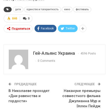
дети
единство и толерантность
кино
фестиваль
846
0
Facebook
Twitter
Поделиться
Гей-Альянс Украина
4596 Posts
0 Comments
ПРЕДИДУЩЕЕ
СЛЕДУЮЩЕЕ
В Николаеве проходят
Накануне премьеры
«Дни равенства и
совместного фильма
гордости»
Джулианна Мур и
Эллен Пейдж