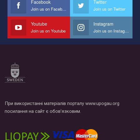
Facebook
Twitter
Join us on Facebook
Join us on Twitter
Мы просим вас поддержать нас и помочь нам реализовать
наш план по борьбе с насилием и дискриминацией на почве
СОГИ в Украине.
Youtube
Instagram
Join us on Youtube
Join us on Instagram
Все, что вам нужно сделать - это зайти на наш канал YouTube
по этой ссылке и поставить лайк под видео.
При використанні матеріалів порталу www.upogau.org
посилання на сайт є обов’язковим.