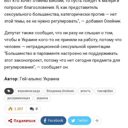
Вот кто хочет отмены Библии, то пусть поедет к матери и
попросит благословения. Я, как представитель
сексуального большинства, категорически против — нет
этой темы, ее не нужно регулировать", — добавил Олейник.
Депутат также сообщил, что ни разу не слышал о том,
чтобы в Украине кого-то не приняли на работу, потому что
человек — нетрадиционной сексуальной ориентации.
"Большинство в парламенте настроено не поддерживать
этот законопроект, потому что нет сегодня предмета для
регулирования", — сообщает он.
Автор:
Гей-альянс Украина
верховная рада
Владимир Олейник
власть
гомофобия
дискриминация
украина
1 267
0
Facebook
Twitter
Поделиться