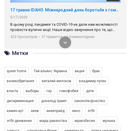
17 травня IDAHO. Міжнародний день боротьби з гомофобією трансфобією і біфобія.
5/17/2020
В цьому році, пандемія та COVІD-19 не дали нам можливості
провести вуличні акції. Наше відео-звернення про те, що
навіть коли ми у різних містах та не можемо зустрінеться, ми
423 Просмотров
•
37 Нравится
•
1 Комментариев
разом. Ми закликаємо всіх хто поділяє цінності рівності та
солідарності, приєднатися до нас. Регіональні підрозділи
ГАУ є в 16 областях України.
Метки
Разом наш голос лунає гучніше!
queer home
Гей-альянс Украина
акция
брак
великобритания
виталий милонов
владимир путин
власть
выборы
гау
гомофобия
дети
дискриминация
дональд трамп
законотворчество
камин-аут
киев
киевпрайд
кино
лгбт
00:58
лгбт-движение
марш равенства
мракобесие
музыка
Зупинимо насильство проти ЛГБТ в Україні! Stop violence against LGBT in Ukraine!
одесса
однополые браки
олимпиада
права человека