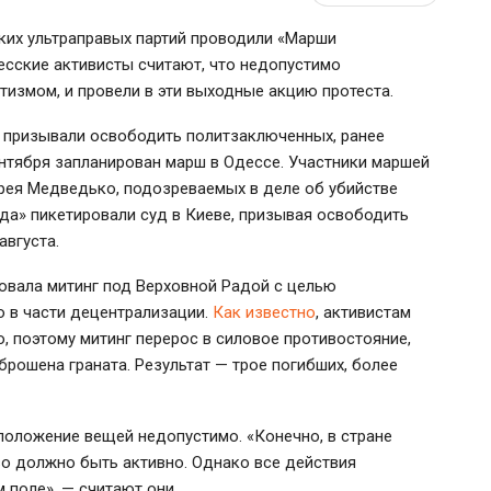
ских ультраправых партий проводили «Марши
есские активисты считают, что недопустимо
измом, и провели в эти выходные акцию протеста.
ы призывали освободить политзаключенных, ранее
сентября запланирован марш в Одессе. Участники маршей
ея Медведько, подозреваемых в деле об убийстве
ода» пикетировали суд в Киеве, призывая освободить
августа.
зовала митинг под Верховной Радой с целью
ю в части децентрализации.
Как известно
, активистам
, поэтому митинг перерос в силовое противостояние,
брошена граната. Результат — трое погибших, более
положение вещей недопустимо. «Конечно, в стране
во должно быть активно. Однако все действия
поле», — считают они.