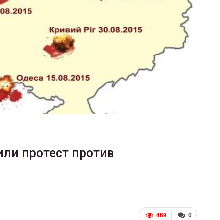
ФОТО
В Берлине отпраздновали
еры
легализацию гей-браков
ГЕЙ-АЛЬЯНС УКРАИНА
Июл 2, 2017
0
ли протест против
469
0