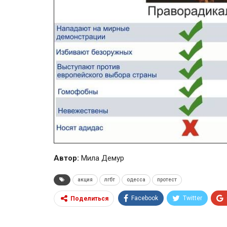
Автор:
Мила Демур
акция
лгбт
одесса
протест
Facebook
Twitter
Поделиться