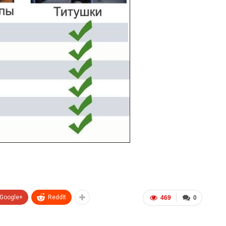
Google+
ReddIt
469
0