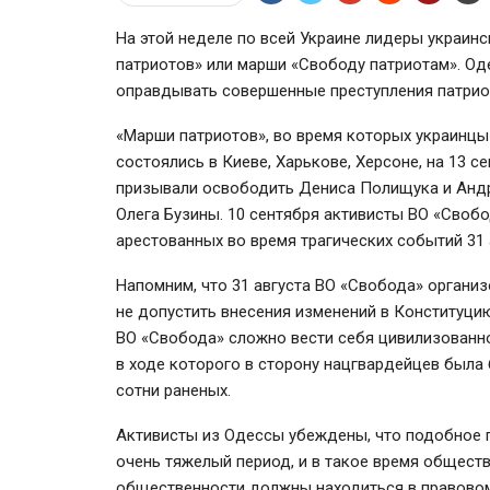
На этой неделе по всей Украине лидеры украин
патриотов» или марши «Свободу патриотам». Од
оправдывать совершенные преступления патриот
«Марши патриотов», во время которых украинц
состоялись в Киеве, Харькове, Херсоне, на 13 
призывали освободить Дениса Полищука и Андр
Олега Бузины. 10 сентября активисты ВО «Своб
арестованных во время трагических событий 31 
Напомним, что 31 августа ВО «Свобода» органи
не допустить внесения изменений в Конституци
ВО «Свобода» сложно вести себя цивилизованно
в ходе которого в сторону нацгвардейцев была 
сотни раненых.
Активисты из Одессы убеждены, что подобное 
очень тяжелый период, и в такое время общест
общественности должны находиться в правовом 