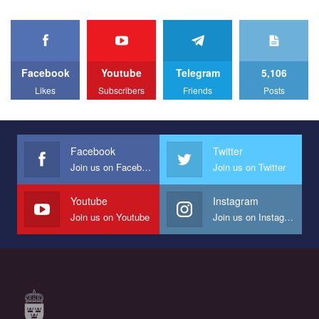
organization PACT.
We appeal to your support and ask to help us implement our plan
to combat violence against LGBT people in Ukraine.
Facebook
Youtube
Telegram
5,106
All you have to do is to press "Like" below the video.
Likes
Subscribers
Friends
Posts
Эмоционально сильный ролик от команды "Гей-альянс
Украина", который принимает участие в конкурсе
международной организации PACT на лучший ролик,
представляющий программу развития организации.
Facebook
Twitter
Join us on Facebook
Join us on Twitter
Мы просим вас поддержать нас и помочь нам реализовать
наш план по борьбе с насилием и дискриминацией на почве
СОГИ в Украине.
Youtube
Instagram
Join us on Youtube
Join us on Instagram
Все, что вам нужно сделать - это зайти на наш канал YouTube
по этой ссылке и поставить лайк под видео.