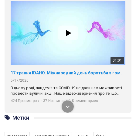
01:01
17 травня IDAHO. Міжнародний день боротьби з гомофобією трансфобією і біфобія.
5/17/2020
В цьому році, пандемія та COVІD-19 не дали нам можливості
провести вуличні акції. Наше відео-звернення про те, що
навіть коли ми у різних містах та не можемо зустрінеться, ми
424 Просмотров
•
37 Нравится
•
1 Комментариев
разом. Ми закликаємо всіх хто поділяє цінності рівності та
солідарності, приєднатися до нас. Регіональні підрозділи
ГАУ є в 16 областях України.
Метки
Разом наш голос лунає гучніше!