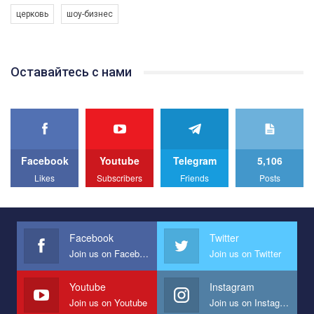
програму з боротьби з насильством проти ЛГБТ в Україні.
церковь
шоу-бизнес
Якщо ти хочеш підтримати нас - просто натисни "лайк" під
відео.
Team of Gay Alliance Ukraine participates in a competition for the
Оставайтесь с нами
best video, representing programme for the development of
organization. The competition is organized by inetrnational
organization PACT.
We appeal to your support and ask to help us implement our plan
to combat violence against LGBT people in Ukraine.
Facebook
Youtube
Telegram
5,106
All you have to do is to press "Like" below the video.
Likes
Subscribers
Friends
Posts
Эмоционально сильный ролик от команды "Гей-альянс
Украина", который принимает участие в конкурсе
международной организации PACT на лучший ролик,
представляющий программу развития организации.
Facebook
Twitter
Join us on Facebook
Join us on Twitter
Мы просим вас поддержать нас и помочь нам реализовать
наш план по борьбе с насилием и дискриминацией на почве
СОГИ в Украине.
Youtube
Instagram
Join us on Youtube
Join us on Instagram
Все, что вам нужно сделать - это зайти на наш канал YouTube