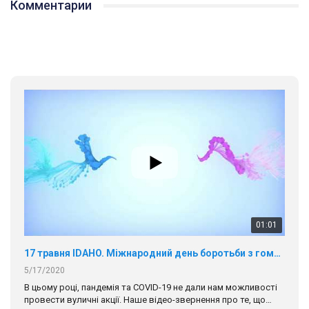
Комментарии
01:01
17 травня IDAHO. Міжнародний день боротьби з гомофобією трансфобією і біфобія.
5/17/2020
В цьому році, пандемія та COVІD-19 не дали нам можливості
провести вуличні акції. Наше відео-звернення про те, що