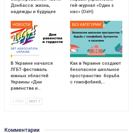
Донбасса: жизнь,
гей-журнал «Один з
надежды и будущее
нас» (ОзН)
НОВОСТИ
БЕЗ КАТЕГОРИИ
В Украине начался
Как в Украине создают
ЛГБТ-фестиваль
безопасное школьное
южных областей
пространство: борьба
Украины «Дни
с гомофобией,…
равенства и…
PREV
NEXT
01:01
Комментарии
17 травня IDAHO. Міжнародний день боротьби з гомофобією трансфобією і біфобія.