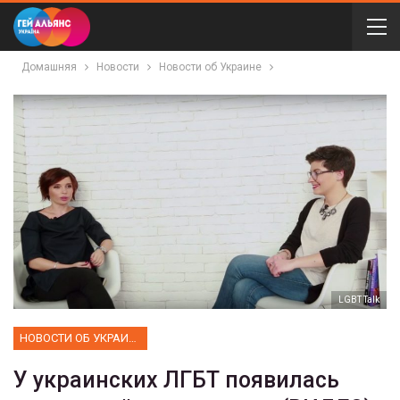
Домашняя
Новости
Новости об Украине
LGBT Talk
НОВОСТИ ОБ УКРАИНЕ
У украинских ЛГБТ появилась