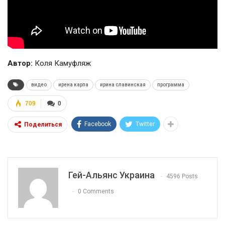
Автор:
Коля Камуфляж
видео
ирена карпа
ирина славинская
программа
709
0
Facebook
Twitter
Поделиться
Гей-Альянс Украина
4596 Posts
0 Comments