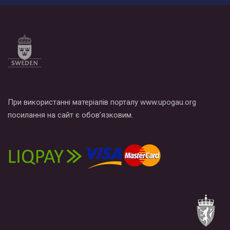
При використанні матеріалів порталу www.upogau.org
посилання на сайт є обов’язковим.