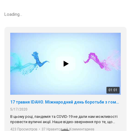
5/17/2020
В цьому році, пандемія та COVІD-19 не дали нам можливості
Loading...
провести вуличні акції. Наше відео-звернення про те, що
навіть коли ми у різних містах та не можемо зустрінеться, ми
423 Просмотров
•
37 Нравится
•
1 Комментариев
разом. Ми закликаємо всіх хто поділяє цінності рівності та
солідарності, приєднатися до нас. Регіональні підрозділи
ГАУ є в 16 областях України.
Разом наш голос лунає гучніше!
00:58
Зупинимо насильство проти ЛГБТ в Україні! Stop violence against LGBT in Ukraine!
6/30/2017
Емоційний та вражаючий промо-ролік на конкурс PACT, який
представляє програму "Гей-альянс Україна" з протидії