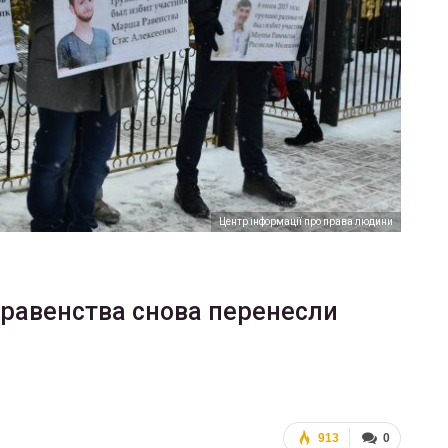
ФОТО
200
Военнослужащие-трансгендеры
ГЕЙ-АЛЬЯНС УКРАИНА
Июл 27, 2017
0
Центр інформації про права людини
равенства снова перенесли
913
0