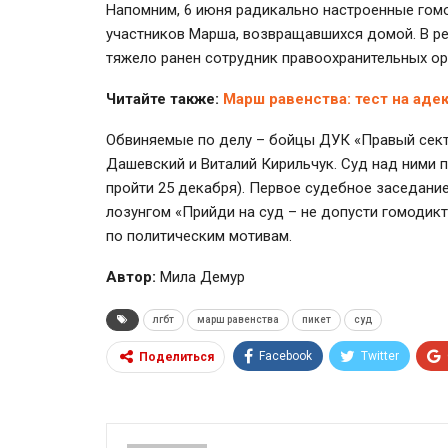
Напомним, 6 июня радикально настроенные гомо
участников Марша, возвращавшихся домой. В ре
тяжело ранен сотрудник правоохранительных ор
Читайте также:
Марш равенства: тест на аде
Обвиняемые по делу – бойцы ДУК «Правый сект
Дашевский и Виталий Кирильчук. Суд над ними 
пройти 25 декабря). Первое судебное заседани
лозунгом «Прийди на суд – не допусти гомодик
по политическим мотивам.
Автор:
Мила Демур
лгбт
марш равенства
пикет
суд
Facebook
Twitter
Поделиться