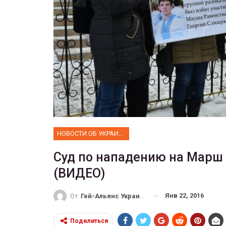
ФОТО
Прайд в Тель-Авиве собрал 
тысяч участников
ГЕЙ-АЛЬЯНС УКРАИНА
Июн 10, 2017
0
НОВОСТИ ОБ УКРАИНЕ
Суд по нападению на Марш 
(ВИДЕО)
Янв 22, 2016
От
Гей-Альянс Украина
Поделиться