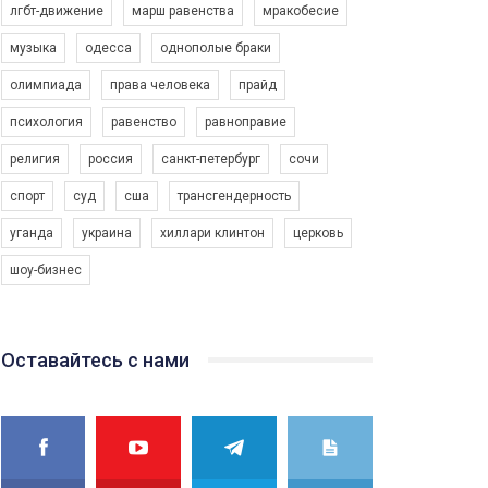
лгбт-движение
марш равенства
мракобесие
музыка
одесса
однополые браки
олимпиада
права человека
прайд
психология
равенство
равноправие
религия
россия
санкт-петербург
сочи
спорт
суд
сша
трансгендерность
уганда
украина
хиллари клинтон
церковь
шоу-бизнес
Оставайтесь с нами