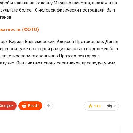
фобы напали на колонну Марша равенства, а затем и на
зультате более 10 человек физически пострадали, был
ганов.
кватность (ФОТО)
ор» Кирилл Вильямовский, Алексей Протоковило, Данил
переносят уже во второй раз (изначально он должен был
е пикетировали сторонники «Правого сектора» с
татуры». Они считают своих соратников преследуемыми
Google+
ReddIt
913
0