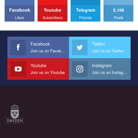
to combat violence against LGBT people in Ukraine.
Facebook
Youtube
Telegram
5,106
All you have to do is to press "Like" below the video.
Likes
Subscribers
Friends
Posts
Эмоционально сильный ролик от команды "Гей-альянс
Украина", который принимает участие в конкурсе
международной организации PACT на лучший ролик,
представляющий программу развития организации.
Facebook
Twitter
Join us on Facebook
Join us on Twitter
Мы просим вас поддержать нас и помочь нам реализовать
наш план по борьбе с насилием и дискриминацией на почве
СОГИ в Украине.
Youtube
Instagram
Join us on Youtube
Join us on Instagram
Все, что вам нужно сделать - это зайти на наш канал YouTube
по этой ссылке и поставить лайк под видео.