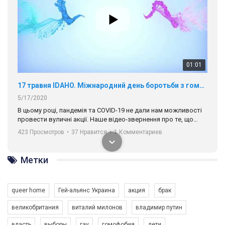
01:01
17 травня IDAHO. Міжнародний день боротьби з гомофобією трансфобією і біфобія.
5/17/2020
В цьому році, пандемія та COVІD-19 не дали нам можливості
провести вуличні акції. Наше відео-звернення про те, що
навіть коли ми у різних містах та не можемо зустрінеться, ми
423 Просмотров
•
37 Нравится
•
1 Комментариев
разом. Ми закликаємо всіх хто поділяє цінності рівності та
солідарності, приєднатися до нас. Регіональні підрозділи
ГАУ є в 16 областях України.
Метки
Разом наш голос лунає гучніше!
queer home
Гей-альянс Украина
акция
брак
великобритания
виталий милонов
владимир путин
власть
выборы
гау
гомофобия
дети