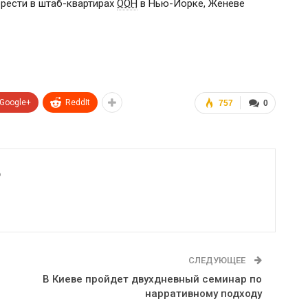
брести в
штаб-квартирах
ООН
в
Нью-Йорке
, Женеве
Google+
ReddIt
757
0
6
СЛЕДУЮЩЕЕ
В Киеве пройдет двухдневный семинар по
нарративному подходу