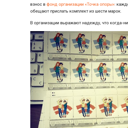
взнос в
фонд организации «Точка опоры»
: кажд
обещают прислать комплект из шести марок.
В организации выражают надежду, что
когда-н