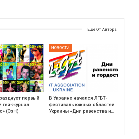
Еще От Автора
НОВОСТИ
празднует первый
В Украине начался ЛГБТ-
й гей-журнал
фестиваль южных областей
с» (ОзН)
Украины «Дни равенства и…