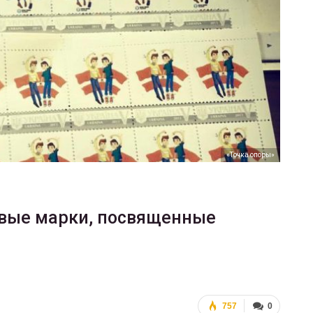
ФОТО
Марш равенства в Киеве, 2017
ГЕЙ-АЛЬЯНС УКРАИНА
Июн 20, 2017
0
«Точка опоры»
овые марки, посвященные
757
0