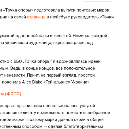
и «Точка опоры» подготовила выпуск почтовых марок
бщил на своей
странице
в Фейсбуке руководитель «Точки
мужской однополой пары и женской. Номинал каждой
тала украинская художница, скрывающаяся под
стно с ВБО „Точка опоры“ я вдохновлялась идеей
мым. Ведь, в конце концов, все положительное
т ненависти. Принт, на первый взгляд, простой,
пояснила Alice Blake «
Гей-альянсу
Украина».
ям (ФОТО)
 опоры», организация воспользовалась услугой
доставляет клиенту возможность поместить выбранное
товой марке. Поэтому марки данной серии в общей
инственным способом — сделав благотворительный