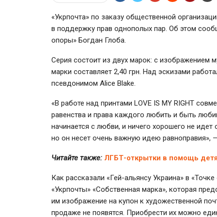
«Укрпочта» по заказу общественной организаци
в поддержку прав однополых пар. Об этом соо
опоры» Богдан Глоба.
Серия состоит из двух марок: с изображением 
марки составляет 2,40 грн. Над эскизами рабо
псевдонимом Alice Blake.
«В работе над принтами LOVE IS MY RIGHT совме
равенства и права каждого любить и быть люби
начинается с любви, и ничего хорошего не идет о
но он несет очень важную идею равноправия», — 
Читайте также:
ЛГБТ-открытки в помощь дет
Как рассказали «
Гей-альянсу
Украина» в «Точке
«Укрпочты» «Собственная марка», которая пре
им изображение на купон к художественной поч
продаже не появятся. Приобрести их можно ед