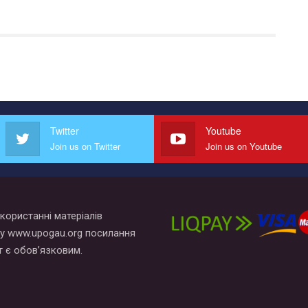
Twitter
Youtube
Join us on Twitter
Join us on Youtube
користанні матеріалів
у www.upogau.org посилання
т є обов’язковим.