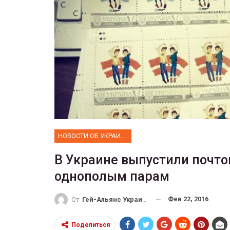
ФОТО
В Берлине отпраздновали
рансгендеры
легализацию гей-браков
ГЕЙ-АЛЬЯНС УКРАИНА
27, 2017
0
Июл 2, 2017
0
НОВОСТИ ОБ УКРАИНЕ
В Украине выпустили почт
однополым парам
Фев 22, 2016
От
Гей-Альянс Украина
Поделиться