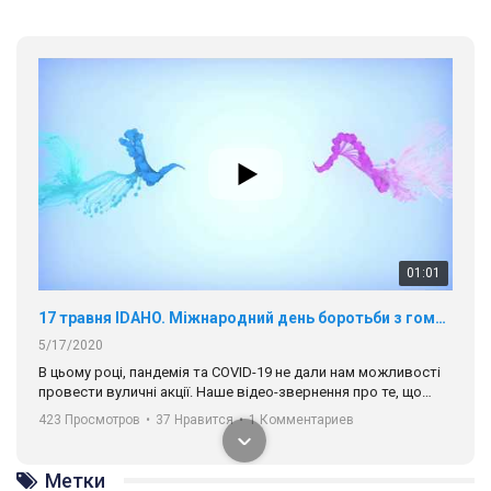
01:01
17 травня IDAHO. Міжнародний день боротьби з гомофобією трансфобією і біфобія.
5/17/2020
В цьому році, пандемія та COVІD-19 не дали нам можливості
провести вуличні акції. Наше відео-звернення про те, що
навіть коли ми у різних містах та не можемо зустрінеться, ми
423 Просмотров
•
37 Нравится
•
1 Комментариев
разом. Ми закликаємо всіх хто поділяє цінності рівності та
солідарності, приєднатися до нас. Регіональні підрозділи
ГАУ є в 16 областях України.
Метки
Разом наш голос лунає гучніше!