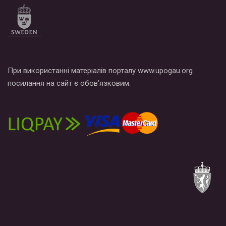
При використанні матеріалів порталу www.upogau.org
посилання на сайт є обов’язковим.