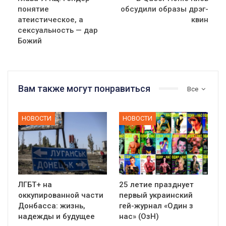
понятие
обсудили образы дрэг-
атеистическое, а
квин
сексуальность — дар
Божий
Вам также могут понравиться
Все
НОВОСТИ
НОВОСТИ
ЛГБТ+ на
25 летие празднует
оккупированной части
первый украинский
Донбасса: жизнь,
гей-журнал «Один з
надежды и будущее
нас» (ОзН)