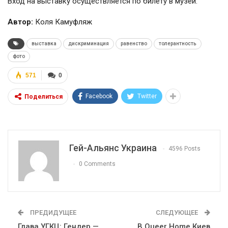
Вход на выставку осуществляется по билету в музей.
Автор:
Коля Камуфляж
выставка
дискриминация
равенство
толерантность
фото
571
0
Facebook
Twitter
Поделиться
Гей-Альянс Украина
4596 Posts
0 Comments
ПРЕДИДУЩЕЕ
СЛЕДУЮЩЕЕ
Глава УГКЦ: Гендер —
В Queer Home Киев