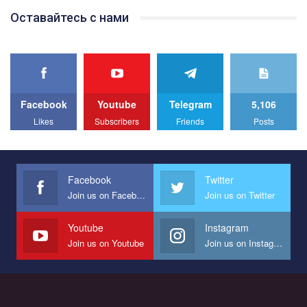
Team of Gay Alliance Ukraine participates in a competition for the
Оставайтесь с нами
best video, representing programme for the development of
organization. The competition is organized by inetrnational
organization PACT.
We appeal to your support and ask to help us implement our plan
to combat violence against LGBT people in Ukraine.
Facebook
Youtube
Telegram
5,106
All you have to do is to press "Like" below the video.
Likes
Subscribers
Friends
Posts
Эмоционально сильный ролик от команды "Гей-альянс
Украина", который принимает участие в конкурсе
международной организации PACT на лучший ролик,
представляющий программу развития организации.
Facebook
Twitter
Join us on Facebook
Join us on Twitter
Мы просим вас поддержать нас и помочь нам реализовать
наш план по борьбе с насилием и дискриминацией на почве
СОГИ в Украине.
Youtube
Instagram
Join us on Youtube
Join us on Instagram
Все, что вам нужно сделать - это зайти на наш канал YouTube
по этой ссылке и поставить лайк под видео.