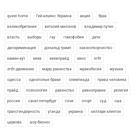
queer home
Гей-альянс Украина
акция
брак
великобритания
виталий милонов
владимир путин
власть
выборы
гау
гомофобия
дети
дискриминация
дональд трамп
законотворчество
камин-аут
киев
киевпрайд
кино
лгбт
00:58
лгбт-движение
марш равенства
мракобесие
музыка
Зупинимо насильство проти ЛГБТ в Україні! Stop violence against LGBT in Ukraine!
одесса
однополые браки
олимпиада
права человека
6/30/2017
Емоційний та вражаючий промо-ролік на конкурс PACT, який
прайд
психология
равенство
равноправие
религия
представляє програму "Гей-альянс Україна" з протидії
насильству проти ЛГБТ в Україні.
россия
санкт-петербург
сочи
спорт
суд
сша
1.9K Просмотров
•
226 Нравится
•
5 Комментариев
Ми просимо вашої підтримки, щоб реалізувати нашу
трансгендерность
уганда
украина
хиллари клинтон
програму з боротьби з насильством проти ЛГБТ в Україні.
церковь
шоу-бизнес
Якщо ти хочеш підтримати нас - просто натисни "лайк" під
відео.