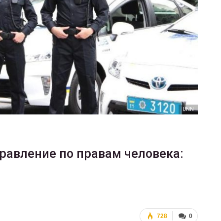
ФОТО
В Берлине отпраздновали
еры
легализацию гей-браков
ГЕЙ-АЛЬЯНС УКРАИНА
Июл 2, 2017
0
UNN
равление по правам человека:
728
0