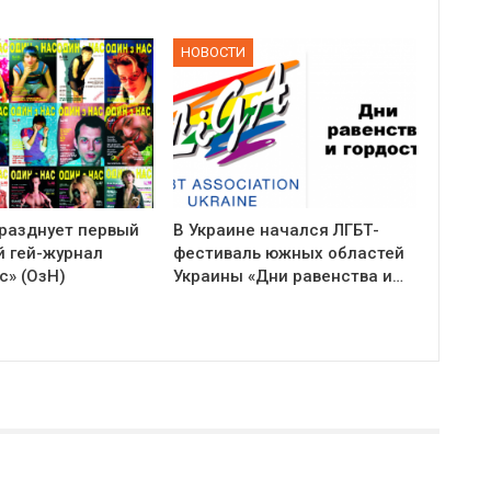
НОВОСТИ
празднует первый
В Украине начался ЛГБТ-
й гей-журнал
фестиваль южных областей
с» (ОзН)
Украины «Дни равенства и…