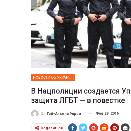
ФОТО
 собрал 200
ников
Военнослужащие-трансгенд
ГЕЙ-АЛЬЯНС УКРАИНА
10, 2017
0
Июл 27, 2017
0
НОВОСТИ ОБ УКРАИНЕ
В Нацполиции создается Уп
защита ЛГБТ — в повестке
Фев 29, 2016
От
Гей-Альянс Украина
Поделиться