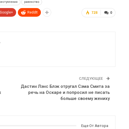
реступления
равенство
Google+
ReddIt
728
0
6
СЛЕДУЮЩЕЕ
Дастин Лэнс Блэк отругал Сэма Смита за
х
речь на Оскаре и попросил не писать
больше своему жениху
Еще От Автора