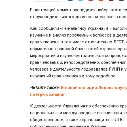
В настоящий момент проводится набор штата со
от руководительского до исполнительского сос
Как сообщили «
Гей-альянсу
Украина» в Нацполи
изучение и анализ проблемных вопросов в деят
прав человека, в том числе относительно ЛГБТ
нормативно-правовой
базы в этой отрасли; орг
мероприятий и
научно-методическое
сопровожде
прав человека и, непосредственно, обеспечени
человека в деятельности подразделов ГУНП и 
нарушений прав человека и тому подобное.
Читайте также:
В новой полиции Львова служи
потери сознания
К деятельности Управления по обеспечению пра
национальные и международные организации, т
общественности, а также правозащитные
ЛГБТ-
соблюдению прав человека в Украине.