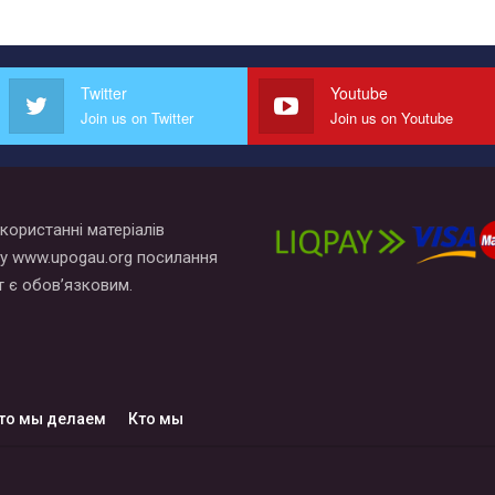
Twitter
Youtube
Join us on Twitter
Join us on Youtube
користанні матеріалів
у www.upogau.org посилання
т є обов’язковим.
то мы делаем
Кто мы