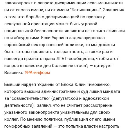
законопроект о запрете дискриминации секс-меньшинств
ни от своего имени, ни от имени "Батькивщины". Заявления
о том, что борьба с дискриминацией по признаку
сексуальной ориентации может быть угрозой
национальной безопасности, являются не только лживыми,
но и абсурдными. Если Украина задекларировала
европейский вектор внешней политики, то мы должны
быть готовы проявлять толерантность, а также раз и
навсегда признать права ЛГБТ-сообщества, чтобы этот
вопрос в повестке дня больше не стоял", — цитирует
Власенко
УРА-информ
.
Бывший нардеп Украины от Блока Юлии Тимошенко,
которого высший административный суд лишил мандата
за "совместительство" (депутатской и адвокатской
деятельности),
заявил, что не считает рассмотрение
указанного законопроекта унизительным для своих
коллег. По мнению политика, публикация от его имени
гомофобных заявлений — это попытка власти настроить