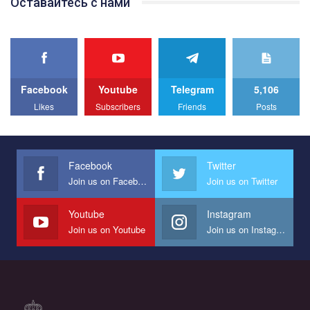
Оставайтесь с нами
best video, representing programme for the development of
organization. The competition is organized by inetrnational
organization PACT.
We appeal to your support and ask to help us implement our plan
to combat violence against LGBT people in Ukraine.
Facebook
Youtube
Telegram
5,106
All you have to do is to press "Like" below the video.
Likes
Subscribers
Friends
Posts
Эмоционально сильный ролик от команды "Гей-альянс
Украина", который принимает участие в конкурсе
международной организации PACT на лучший ролик,
представляющий программу развития организации.
Facebook
Twitter
Join us on Facebook
Join us on Twitter
Мы просим вас поддержать нас и помочь нам реализовать
наш план по борьбе с насилием и дискриминацией на почве
СОГИ в Украине.
Youtube
Instagram
Join us on Youtube
Join us on Instagram
Все, что вам нужно сделать - это зайти на наш канал YouTube
по этой ссылке и поставить лайк под видео.