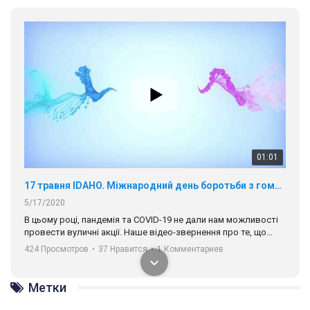
01:01
17 травня IDAHO. Міжнародний день боротьби з гомофобією трансфобією і біфобія.
5/17/2020
В цьому році, пандемія та COVІD-19 не дали нам можливості
провести вуличні акції. Наше відео-звернення про те, що
навіть коли ми у різних містах та не можемо зустрінеться, ми
424 Просмотров
•
37 Нравится
•
1 Комментариев
разом. Ми закликаємо всіх хто поділяє цінності рівності та
солідарності, приєднатися до нас. Регіональні підрозділи
ГАУ є в 16 областях України.
Метки
Разом наш голос лунає гучніше!