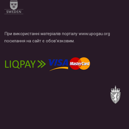
При використанні матеріалів порталу www.upogau.org
посилання на сайт є обов’язковим.