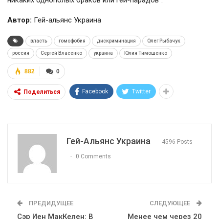
Автор:
Гей-альянс Украина
власть
гомофобия
дискриминация
Олег Рыбачук
россия
Сергей Власенко
украина
Юлия Тимошенко
882
0
Facebook
Twitter
Поделиться
Гей-Альянс Украина
4596 Posts
0 Comments
ПРЕДИДУЩЕЕ
СЛЕДУЮЩЕЕ
Сэр Иен МакКелен: В
Менее чем через 20