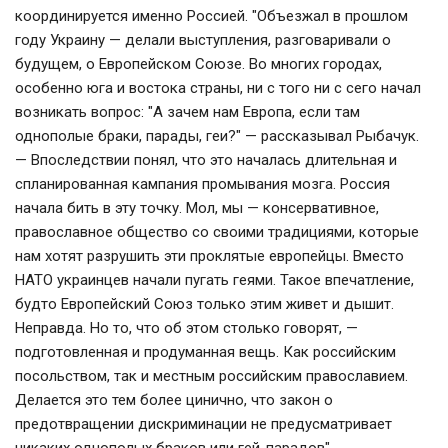
координируется именно Россией.
"Объезжал в прошлом
году Украину — делали выступления, разговаривали о
будущем, о Европейском Союзе. Во многих городах,
особенно юга и востока страны, ни с того ни с сего начал
возникать вопрос: "А зачем нам Европа, если там
однополые браки, парады, геи?" — рассказывал Рыбачук.
— Впоследствии понял, что это началась длительная и
спланированная кампания промывания мозга.
Россия
начала бить в эту точку
. Мол, мы — консервативное,
православное общество со своими традициями, которые
нам хотят разрушить эти проклятые европейцы. Вместо
НАТО украинцев начали пугать геями. Такое впечатление,
будто Европейский Союз только этим живет и дышит.
Неправда. Но то, что об этом столько говорят, —
подготовленная и продуманная вещь. Как российским
посольством, так и местным российским православием.
Делается это тем более цинично, что закон о
предотвращении дискриминации не предусматривает
никаких однополых браков или гей-парадов".