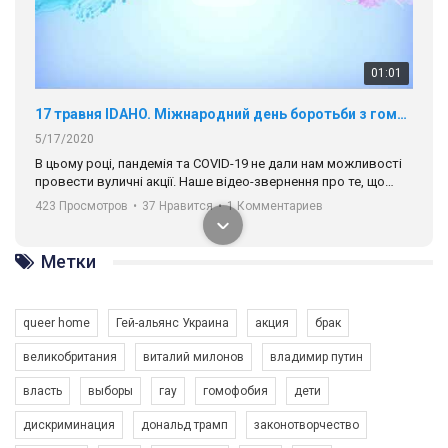
01:01
17 травня IDAHO. Міжнародний день боротьби з гомофобією трансфобією і біфобія.
5/17/2020
В цьому році, пандемія та COVІD-19 не дали нам можливості
провести вуличні акції. Наше відео-звернення про те, що
навіть коли ми у різних містах та не можемо зустрінеться, ми
423 Просмотров
•
37 Нравится
•
1 Комментариев
разом. Ми закликаємо всіх хто поділяє цінності рівності та
солідарності, приєднатися до нас. Регіональні підрозділи
ГАУ є в 16 областях України.
Метки
Разом наш голос лунає гучніше!
queer home
Гей-альянс Украина
акция
брак
великобритания
виталий милонов
владимир путин
власть
выборы
гау
гомофобия
дети
дискриминация
дональд трамп
законотворчество