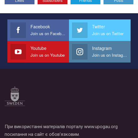
Likes
Subscribers
Friends
Posts
Эмоционально сильный ролик от команды "Гей-альянс
Украина", который принимает участие в конкурсе
международной организации PACT на лучший ролик,
представляющий программу развития организации.
Facebook
Twitter
Join us on Facebook
Join us on Twitter
Мы просим вас поддержать нас и помочь нам реализовать
наш план по борьбе с насилием и дискриминацией на почве
СОГИ в Украине.
Youtube
Instagram
Join us on Youtube
Join us on Instagram
Все, что вам нужно сделать - это зайти на наш канал YouTube
по этой ссылке и поставить лайк под видео.
При використанні матеріалів порталу www.upogau.org
посилання на сайт є обов’язковим.