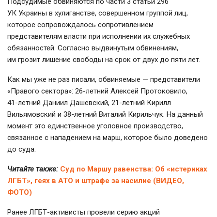
Подсудимые обвиняются по части 3 статьи 296
УК Украины в хулиганстве, совершенном группой лиц,
которое сопровождалось сопротивлением
представителям власти при исполнении их служебных
обязанностей. Согласно выдвинутым обвинениям,
им грозит лишение свободы на срок от двух до пяти лет.
Как мы уже не раз писали, обвиняемые — представители
«Правого сектора»:
26-летний
Алексей Протоковило,
41-летний
Даниил Дашевский,
21-летний
Кирилл
Вильямовский и
38-летний
Виталий Кирильчук. На данный
момент это единственное уголовное производство,
связанное с нападением на марш, которое было доведено
до суда.
Читайте также:
Суд по Маршу равенства: Об «истериках
ЛГБТ», геях в АТО и штрафе за насилие (ВИДЕО,
ФОТО)
Ранее
ЛГБТ-активисты
провели серию акций