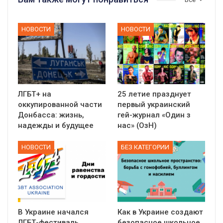
НОВОСТИ
НОВОСТИ
ЛГБТ+ на
25 летие празднует
оккупированной части
первый украинский
Донбасса: жизнь,
гей-журнал «Один з
надежды и будущее
нас» (ОзН)
НОВОСТИ
БЕЗ КАТЕГОРИИ
В Украине начался
Как в Украине создают
ЛГБТ-фестиваль
безопасное школьное