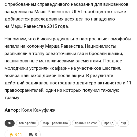
с требованием справедливого наказания для виновников
нападения на Марш Равенства.
ЛГБТ-сообщество
также
добивается расследования всех дел по нападению
на Марш Равенства 2015 года.
Напомним, что 6 июня радикально настроенные гомофобы
напали на колонну Марша Равенства. Националисты
распыляли в толпу слезоточивый газ и бросали шашки,
нашпигованные металлическими элементами. Позднее
молодчики устроили «сафари» на участников шествия,
возвращавшихся домой после акции. В результате
действий радикалов пострадало девятеро активистов и 11
правоохранителей, один из которых получил тяжелую
травму.
Автор:
Коля Камуфляж
гомофобия
марш равенства
правый сектор
прайд
суд
644
0