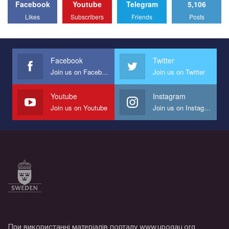
Facebook
Youtube
Telegram
5,106
All you have to do is to press "Like" below the video.
Likes
Subscribers
Friends
Posts
Эмоционально сильный ролик от команды "Гей-альянс
Украина", который принимает участие в конкурсе
международной организации PACT на лучший ролик,
представляющий программу развития организации.
Facebook
Twitter
Join us on Facebook
Join us on Twitter
Мы просим вас поддержать нас и помочь нам реализовать
наш план по борьбе с насилием и дискриминацией на почве
СОГИ в Украине.
Youtube
Instagram
Join us on Youtube
Join us on Instagram
Все, что вам нужно сделать - это зайти на наш канал YouTube
по этой ссылке и поставить лайк под видео.
При використанні матеріалів порталу www.upogau.org