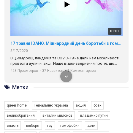
01:01
17 травня IDAHO. Міжнародний день боротьби з гомофобією трансфобією і біфобія.
5/17/2020
В цьому році, пандемія та COVІD-19 не дали нам можливості
провести вуличні акції. Наше відео-звернення про те, що
навіть коли ми у різних містах та не можемо зустрінеться, ми
423 Просмотров
•
37 Нравится
•
1 Комментариев
разом. Ми закликаємо всіх хто поділяє цінності рівності та
солідарності, приєднатися до нас. Регіональні підрозділи
ГАУ є в 16 областях України.
Метки
Разом наш голос лунає гучніше!
queer home
Гей-альянс Украина
акция
брак
великобритания
виталий милонов
владимир путин
власть
выборы
гау
гомофобия
дети