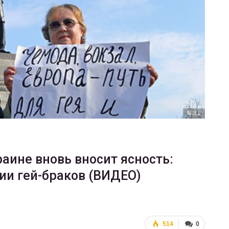
ФОТО
В Берлине отпраздновали
еры
легализацию гей-браков
ГЕЙ-АЛЬЯНС УКРАИНА
Июл 2, 2017
0
NULL
аине вновь вносит ясность:
ии гей-браков (ВИДЕО)
514
0