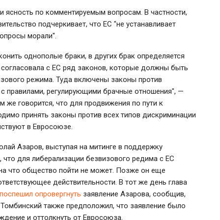
ти ясность по комментируемым вопросам. В частности,
ительство подчеркивает, что ЕС "не устанавливает
вопросы морали".
конить однополые браки, в других брак определяется
 согласовала с ЕС ряд законов, которые должны быть
изового режима. Туда включены законы против
 с правилами, регулирующими брачные отношения", —
м же говорится, что для продвижения по пути к
одимо принять законы против всех типов дискриминации
йствуют в Евросоюзе.
олай Азаров, выступая на митинге в поддержку
, что для либерализации безвизового редима с ЕС
 на что общество пойти не может. Позже он еще
ответствующее действительности. В тот же день глава
поспешил опровергнуть
заявление Азарова, сообщив,
. Томбинский также предположил, что заявление было
ждение и оттолкнуть от Евросоюза.