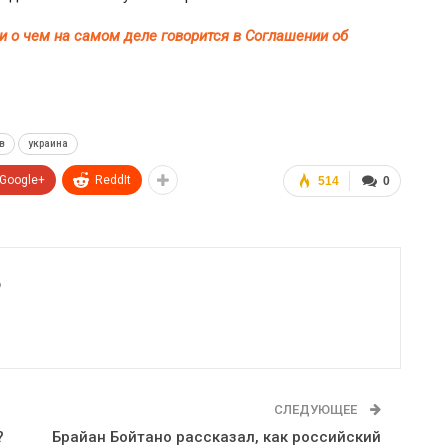
и о чем на самом деле говорится в Соглашении об
в
украина
Google+
ReddIt
514
0
6
СЛЕДУЮЩЕЕ
?
Брайан Бойтано рассказал, как российский