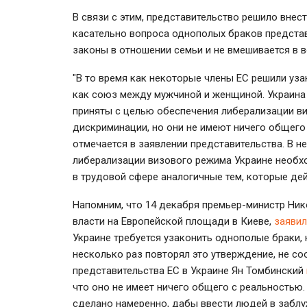
В связи с этим, представительство решило внес
касательно вопроса однополых браков представ
законы в отношении семьи и не вмешивается в 
"В то время как некоторые члены ЕС решили уза
как союз между мужчиной и женщиной. Украина
приняты с целью обеспечения либерализации в
дискриминации, но они не имеют ничего общего
отмечается в заявлении представительства. В не
либерализации визового режима Украине необх
в трудовой сфере аналогичные тем, которые де
Напомним, что 14 декабря премьер-министр Ник
власти на Европейской площади в Киеве,
заявил
Украине требуется узаконить однополые браки,
несколько раз повторял это утверждение, не со
представительства ЕС в Украине Ян Томбинский
что оно не имеет ничего общего с реальностью
сделано намеренно, дабы ввести людей в заблу