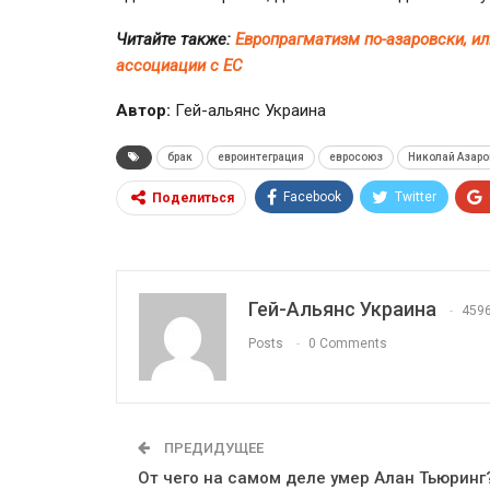
Читайте также:
Европрагматизм по-азаровски, ил
ассоциации с ЕС
Автор:
Гей-альянс Украина
брак
евроинтеграция
евросоюз
Николай Азаро
Facebook
Twitter
Поделиться
Гей-Альянс Украина
459
Posts
0 Comments
ПРЕДИДУЩЕЕ
От чего на самом деле умер Алан Тьюринг