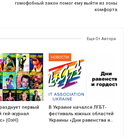
гомофобный закон помог ему выйти из зоны
комфорта
Еще От Автора
НОВОСТИ
празднует первый
В Украине начался ЛГБТ-
й гей-журнал
фестиваль южных областей
с» (ОзН)
Украины «Дни равенства и…