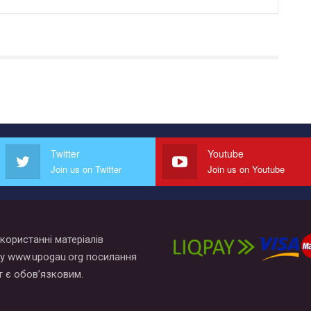
Twitter
Youtube
Join us on Twitter
Join us on Youtube
користанні матеріалів
у www.upogau.org посилання
т є обов’язковим.