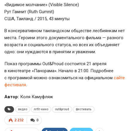
«Видимое молчание» (Visible Silence)
Рут Гамнит (Ruth Gumnit)
США, Таиланд / 2015, 43 минуты
В консервативном таиландском обществе лесбиянкам нет
места. Героини этого документального фильма — разного
возраста и социального статуса, но всех их объединяет
одно: они нуждаются в принятии и уважении.
Показ программы Out&Proud состоится 21 апреля
в кинотеатре «Панорама». Начало в 21:00. Подробнее
с программой можно ознакомиться на официальном
сайте
фестиваля
.
Автор:
Коля Камуфляж
видео
лгбт-кино
оut&рroud
фестиваль
2 232
0