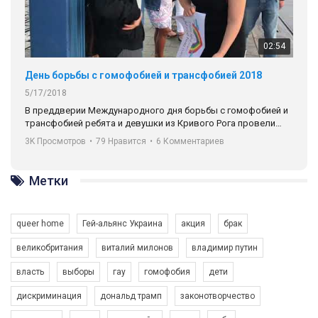
02:54
День борьбы с гомофобией и трансфобией 2018
5/17/2018
В преддверии Международного дня борьбы с гомофобией и
трансфобией ребята и девушки из Кривого Рога провели
социальный эксперимент, сравнив реакцию на
3K Просмотров
•
79 Нравится
•
6 Комментариев
представительницу ЛГБТ-комьюнити в двух странах, в
Германии (Мюнхен) и в Украине (Кривой Рог).
Метки
Автор видео - Queer-студия.
queer home
Гей-альянс Украина
акция
брак
великобритания
виталий милонов
владимир путин
власть
выборы
гау
гомофобия
дети
дискриминация
дональд трамп
законотворчество