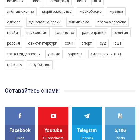
камин-аут
киев
киевпрайд
кино
лгбт
лгбт-движение
марш равенства
мракобесие
музыка
одесса
однополые браки
олимпиада
права человека
прайд
психология
равенство
равноправие
религия
россия
санкт-петербург
сочи
спорт
суд
сша
трансгендерность
уганда
украина
хиллари клинтон
церковь
шоу-бизнес
Оставайтесь с нами
Facebook
Youtube
Telegram
5,106
Likes
Subscribers
Friends
Posts