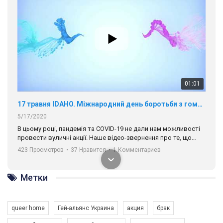
01:01
17 травня IDAHO. Міжнародний день боротьби з гомофобією трансфобією і біфобія.
5/17/2020
В цьому році, пандемія та COVІD-19 не дали нам можливості
провести вуличні акції. Наше відео-звернення про те, що
навіть коли ми у різних містах та не можемо зустрінеться, ми
423 Просмотров
•
37 Нравится
•
1 Комментариев
разом. Ми закликаємо всіх хто поділяє цінності рівності та
солідарності, приєднатися до нас. Регіональні підрозділи
ГАУ є в 16 областях України.
Разом наш голос лунає гучніше!
Метки
00:58
queer home
Гей-альянс Украина
акция
брак
Зупинимо насильство проти ЛГБТ в Україні! Stop violence against LGBT in Ukraine!