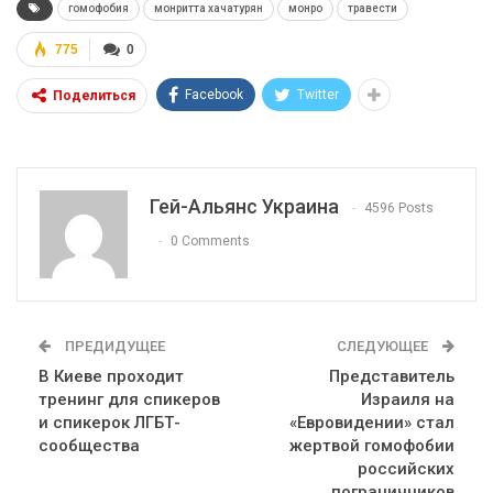
гомофобия
монритта хачатурян
монро
травести
775
0
Facebook
Twitter
Поделиться
Гей-Альянс Украина
4596 Posts
0 Comments
ПРЕДИДУЩЕЕ
СЛЕДУЮЩЕЕ
В Киеве проходит
Представитель
тренинг для спикеров
Израиля на
и спикерок ЛГБТ-
«Евровидении» стал
сообщества
жертвой гомофобии
российских
пограничников