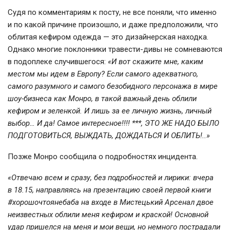
Судя по комментариям к посту, не все поняли, что именно
и по какой причине произошло, и даже предположили, что
облитая кефиром одежда — это дизайнерская находка.
Однако многие поклонники
травести-дивы
не сомневаются
в подоплеке случившегося:
«И вот скажите мне, каким
местом мы идем в Европу? Если самого адекватного,
самого разумного и самого безобидного персонажа в мире
шоу-бизнеса
как Монро, в такой важный день облили
кефиром и зеленкой. И лишь за ее личную жизнь, личный
выбор… И да! Самое интересное!!!! ***, ЭТО ЖЕ НАДО БЫЛО
ПОДГОТОВИТЬСЯ, ВЫЖДАТЬ, ДОЖДАТЬСЯ И ОБЛИТЬ!..»
Позже Монро сообщила о подробностях инцидента.
«Отвечаю всем и сразу, без подробностей и лирики: вчера
в 18.15, направляясь на презентацию своей первой книги
#хорошочтоянебаба на входе в Мистецький Арсенал двое
неизвестных облили меня кефиром и краской! Основной
удар пришелся на меня и мои вещи, но немного пострадали