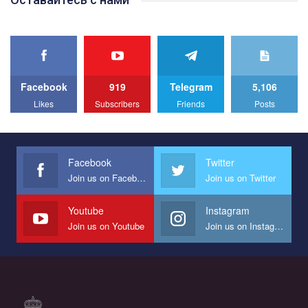
best video, representing programme for the development of
organization. The competition is organized by inetrnational
organization PACT.
We appeal to your support and ask to help us implement our plan
to combat violence against LGBT people in Ukraine.
Facebook
919
Telegram
5,106
All you have to do is to press "Like" below the video.
Likes
Subscribers
Friends
Posts
Эмоционально сильный ролик от команды "Гей-альянс
Украина", который принимает участие в конкурсе
международной организации PACT на лучший ролик,
представляющий программу развития организации.
Facebook
Twitter
Join us on Facebook
Join us on Twitter
Мы просим вас поддержать нас и помочь нам реализовать
наш план по борьбе с насилием и дискриминацией на почве
СОГИ в Украине.
Youtube
Instagram
Join us on Youtube
Join us on Instagram
Все, что вам нужно сделать - это зайти на наш канал YouTube
по этой ссылке и поставить лайк под видео.