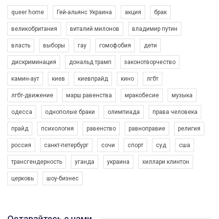
queer home
Гей-альянс Украина
акция
брак
великобритания
виталий милонов
владимир путин
власть
выборы
гау
гомофобия
дети
дискриминация
дональд трамп
законотворчество
камин-аут
киев
киевпрайд
кино
лгбт
00:58
лгбт-движение
марш равенства
мракобесие
музыка
Зупинимо насильство проти ЛГБТ в Україні! Stop violence against LGBT in Ukraine!
одесса
однополые браки
олимпиада
права человека
6/30/2017
Емоційний та вражаючий промо-ролік на конкурс PACT, який
прайд
психология
равенство
равноправие
религия
представляє програму "Гей-альянс Україна" з протидії
насильству проти ЛГБТ в Україні.
россия
санкт-петербург
сочи
спорт
суд
сша
1.9K Просмотров
•
226 Нравится
•
5 Комментариев
Ми просимо вашої підтримки, щоб реалізувати нашу
трансгендерность
уганда
украина
хиллари клинтон
програму з боротьби з насильством проти ЛГБТ в Україні.
церковь
шоу-бизнес
Якщо ти хочеш підтримати нас - просто натисни "лайк" під
відео.
Team of Gay Alliance Ukraine participates in a competition for the
Оставайтесь с нами