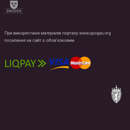
При використанні матеріалів порталу www.upogau.org
посилання на сайт є обов’язковим.