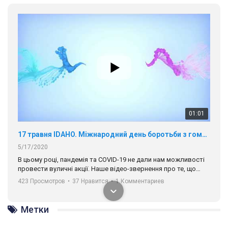
01:01
17 травня IDAHO. Міжнародний день боротьби з гомофобією трансфобією і біфобія.
5/17/2020
В цьому році, пандемія та COVІD-19 не дали нам можливості
провести вуличні акції. Наше відео-звернення про те, що
навіть коли ми у різних містах та не можемо зустрінеться, ми
423 Просмотров
•
37 Нравится
•
1 Комментариев
разом. Ми закликаємо всіх хто поділяє цінності рівності та
солідарності, приєднатися до нас. Регіональні підрозділи
ГАУ є в 16 областях України.
Метки
Разом наш голос лунає гучніше!