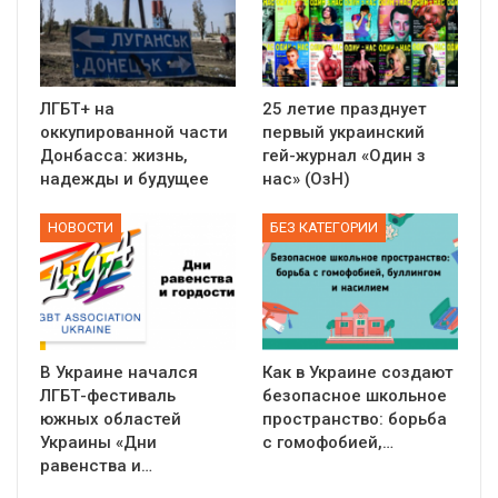
ЛГБТ+ на
25 летие празднует
оккупированной части
первый украинский
Донбасса: жизнь,
гей-журнал «Один з
надежды и будущее
нас» (ОзН)
НОВОСТИ
БЕЗ КАТЕГОРИИ
В Украине начался
Как в Украине создают
ЛГБТ-фестиваль
безопасное школьное
южных областей
пространство: борьба
Украины «Дни
с гомофобией,…
равенства и…