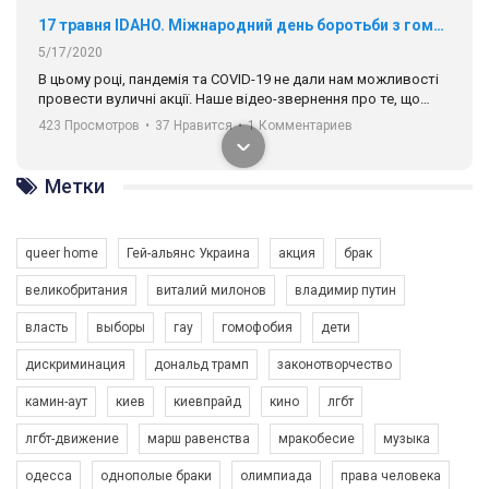
17 травня IDAHO. Міжнародний день боротьби з гомофобією трансфобією і біфобія.
5/17/2020
В цьому році, пандемія та COVІD-19 не дали нам можливості
провести вуличні акції. Наше відео-звернення про те, що
навіть коли ми у різних містах та не можемо зустрінеться, ми
423 Просмотров
•
37 Нравится
•
1 Комментариев
разом. Ми закликаємо всіх хто поділяє цінності рівності та
солідарності, приєднатися до нас. Регіональні підрозділи
ГАУ є в 16 областях України.
Метки
Разом наш голос лунає гучніше!
queer home
Гей-альянс Украина
акция
брак
великобритания
виталий милонов
владимир путин
власть
выборы
гау
гомофобия
дети
дискриминация
дональд трамп
законотворчество
камин-аут
киев
киевпрайд
кино
лгбт
00:58
лгбт-движение
марш равенства
мракобесие
музыка
Зупинимо насильство проти ЛГБТ в Україні! Stop violence against LGBT in Ukraine!
одесса
однополые браки
олимпиада
права человека
6/30/2017