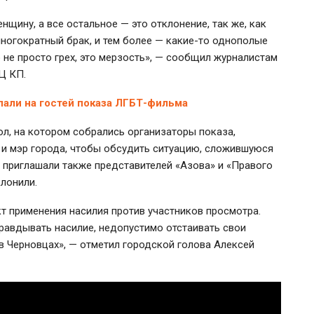
нщину, а все остальное — это отклонение, так же, как
многократный брак, и тем более —
какие-то
однополые
о не просто грех, это мерзость», — сообщил журналистам
Ц КП.
пали на гостей показа ЛГБТ-фильма
ол, на котором собрались организаторы показа,
 и мэр города, чтобы обсудить ситуацию, сложившуюся
е приглашали также представителей «Азова» и «Правого
клонили.
т применения насилия против участников просмотра.
правдывать насилие, недопустимо отстаивать свои
в Черновцах», — отметил городской голова Алексей