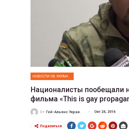
ФОТО
Прайд в Тель-Авиве собрал 
тысяч участников
ГЕЙ-АЛЬЯНС УКРАИНА
Июн 10, 2017
0
НОВОСТИ ОБ УКРАИНЕ
Националисты пообещали н
фильма «This is gay propag
Окт 24, 2016
От
Гей-Альянс Украина
Поделиться