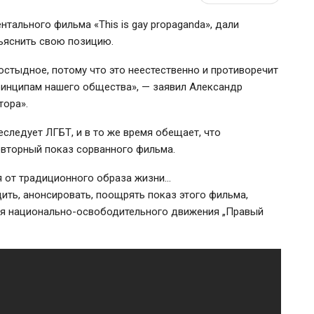
тального фильма «This is gay propaganda», дали
бъяснить свою позицию.
остыдное, потому что это неестественно и противоречит
ринципам нашего общества», — заявил Александр
тора».
еследует ЛГБТ, и в то же время обещает, что
овторный показ сорванного фильма.
 от традиционного образа жизни…
дить, анонсировать, поощрять показ этого фильма,
ия
национально-освободительного
движения „Правый