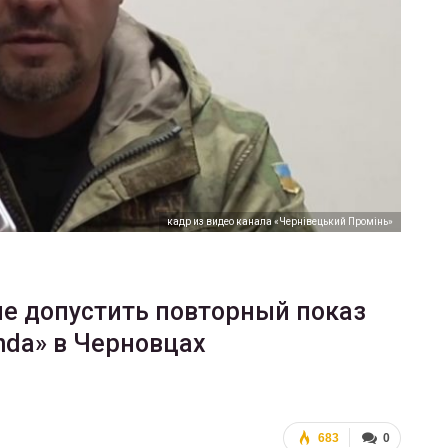
ФОТО
200
Военнослужащие-трансгендеры
ГЕЙ-АЛЬЯНС УКРАИНА
Июл 27, 2017
0
кадр из видео канала «Чернівецький Промінь»
е допустить повторный показ
anda» в Черновцах
683
0