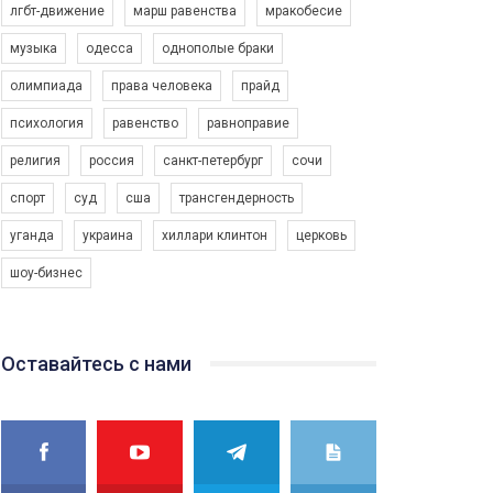
лгбт-движение
марш равенства
мракобесие
музыка
одесса
однополые браки
олимпиада
права человека
прайд
психология
равенство
равноправие
религия
россия
санкт-петербург
сочи
спорт
суд
сша
трансгендерность
уганда
украина
хиллари клинтон
церковь
шоу-бизнес
Оставайтесь с нами