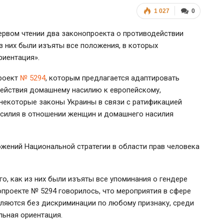
1 027
0
первом чтении два законопроекта о противодействии
з них были изъяты все положения, в которых
риентация».
проект
№ 5294
, которым предлагается адаптировать
действия домашнему насилию к европейскому,
 некоторые законы Украины в связи с ратификацией
силия в отношении женщин и домашнего насилия
жений Национальной стратегии в области прав человека
о, как из них были изъяты все упоминания о гендере
нопроекте № 5294 говорилось, что мероприятия в сфере
яются без дискриминации по любому признаку, среди
льная ориентация.