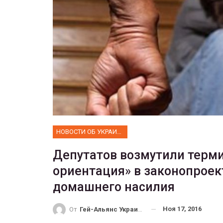
ФОТО
 собрал 200
ников
Военнослужащие-трансгенд
ГЕЙ-АЛЬЯНС УКРАИНА
10, 2017
0
Июл 27, 2017
0
НОВОСТИ ОБ УКРАИНЕ
Депутатов возмутили терми
ориентация» в законопрое
домашнего насилия
Ноя 17, 2016
От
Гей-Альянс Украина