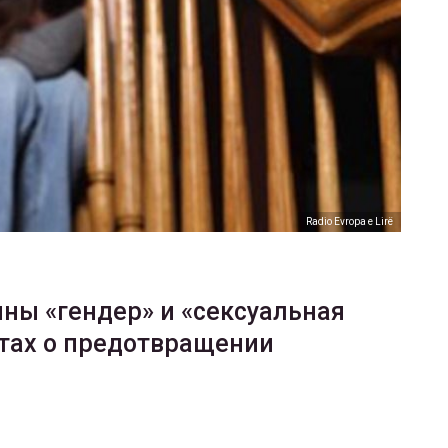
ФОТО
В Берлине отпраздновали
еры
легализацию гей-браков
ГЕЙ-АЛЬЯНС УКРАИНА
Июл 2, 2017
0
Radio Evropa e Lirë
ны «гендер» и «сексуальная
ктах о предотвращении