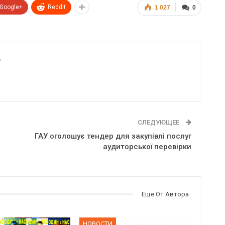
Google+
ReddIt
1 027
0
6
СЛЕДУЮЩЕЕ
ГАУ оголошує тендер для закупівлі послуг
аудиторської перевірки
Еще От Автора
НОВОСТИ