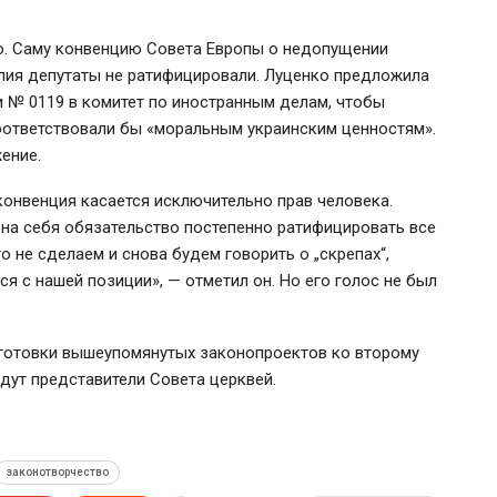
но. Саму конвенцию Совета Европы о недопущении
лия депутаты не ратифицировали. Луценко предложила
и № 0119 в комитет по иностранным делам, чтобы
оответствовали бы «моральным украинским ценностям».
ение.
конвенция касается исключительно прав человека.
а на себя обязательство постепенно ратифицировать все
о не сделаем и снова будем говорить о „скрепах“,
ся с нашей позиции», — отметил он. Но его голос не был
дготовки вышеупомянутых законопроектов ко второму
дут представители Совета церквей.
законотворчество