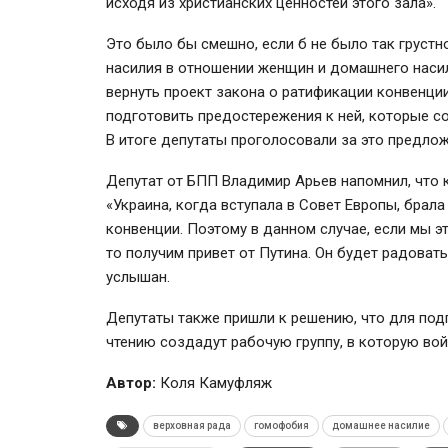
исходя из христианских ценностей этого зала».
Это было бы смешно, если б не было так груст
насилия в отношении женщин и домашнего наси
вернуть проект закона о ратификации конвенци
подготовить предостережения к ней, которые с
В итоге депутаты проголосовали за это предлож
Депутат от БПП Владимир Арьев напомнил, что 
«Украина, когда вступала в Совет Европы, брал
конвенции. Поэтому в данном случае, если мы эт
то получим привет от Путина. Он будет радовать
услышан.
Депутаты также пришли к решению, что для по
чтению создадут рабочую группу, в которую вой
Автор:
Коля Камуфляж
верховная рада
гомофобия
домашнее насилие