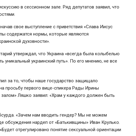
куссию в сессионном зале. Ряд депутатов заявил, что
остями.
начав свое выступление с приветствия «Слава Иисус
ропы содержатся нормы, которые являются
краинской духовности».
тарий утверждал, что Украина «всегда была колыбелью
ь уникальный украинский путь». По его мнению, не все
пил за то, чтобы наше государство защищало
на просьбу первого
вице-спикера
Рады Ирины
 залом» Ляшко заявил: «Храм у каждого должен быть
бсурда. «Зачем нам вводить гендер? Мы не можем
де обсуждения нардеп от «Батькивщины» Иван Крулько.
«Будет отрегулировано понятие сексуальной ориентации