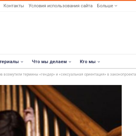
Контакты
Условия использования сайта
Больше
териалы
Что мы делаем
Кто мы
ов возмутили термины «гендер» и «сексуальная ориентация» в законопроек