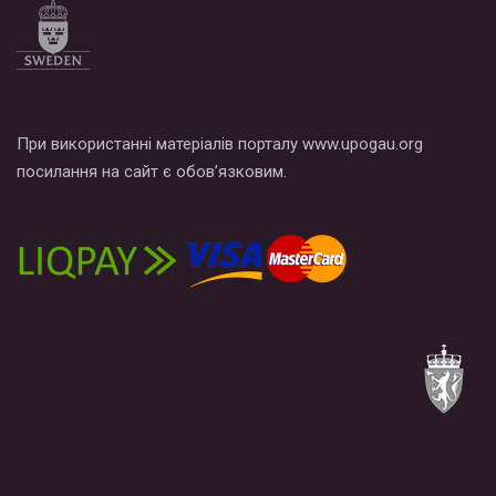
При використанні матеріалів порталу www.upogau.org
посилання на сайт є обов’язковим.