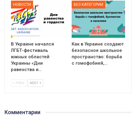
НОВОСТИ
БЕЗ КАТЕГОРИИ
В Украине начался
Как в Украине создают
ЛГБТ-фестиваль
безопасное школьное
южных областей
пространство: борьба
Украины «Дни
с гомофобией,…
равенства и…
PREV
NEXT
01:01
Комментарии
17 травня IDAHO. Міжнародний день боротьби з гомофобією трансфобією і біфобія.
5/17/2020
В цьому році, пандемія та COVІD-19 не дали нам можливості