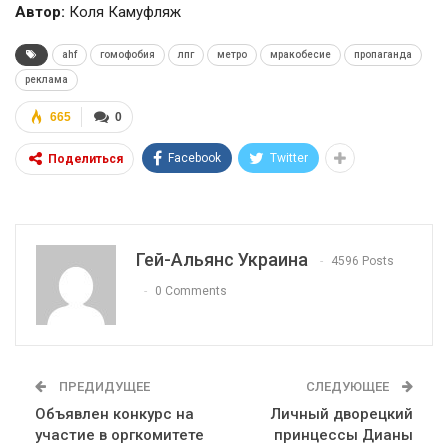
Автор:
Коля Камуфляж
ahf
гомофобия
лпг
метро
мракобесие
пропаганда
реклама
665
0
Facebook
Twitter
Поделиться
Гей-Альянс Украина
4596 Posts
0 Comments
ПРЕДИДУЩЕЕ
СЛЕДУЮЩЕЕ
Объявлен конкурс на
Личный дворецкий
участие в оргкомитете
принцессы Дианы