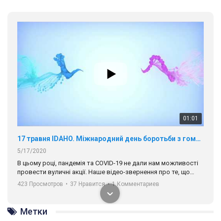
провести вуличні акції. Наше відео-звернення про те, що
навіть коли ми у різних містах та не можемо зустрінеться, ми
423 Просмотров
•
37 Нравится
•
1 Комментариев
разом. Ми закликаємо всіх хто поділяє цінності рівності та
солідарності, приєднатися до нас. Регіональні підрозділи
ГАУ є в 16 областях України.
Разом наш голос лунає гучніше!
00:58
Зупинимо насильство проти ЛГБТ в Україні! Stop violence against LGBT in Ukraine!
6/30/2017
Емоційний та вражаючий промо-ролік на конкурс PACT, який
представляє програму "Гей-альянс Україна" з протидії
насильству проти ЛГБТ в Україні.
1.9K Просмотров
•
226 Нравится
•
5 Комментариев
Метки