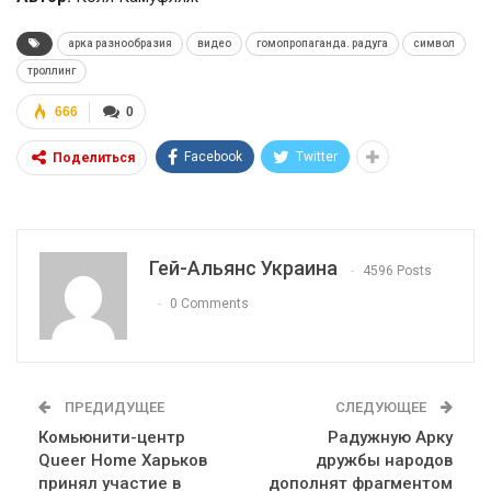
арка разнообразия
видео
гомопропаганда. радуга
символ
троллинг
666
0
Facebook
Twitter
Поделиться
Гей-Альянс Украина
4596 Posts
0 Comments
ПРЕДИДУЩЕЕ
СЛЕДУЮЩЕЕ
Комьюнити-центр
Радужную Арку
Queer Home Харьков
дружбы народов
принял участие в
дополнят фрагментом