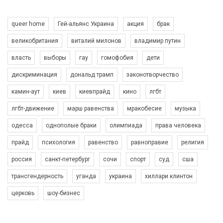
queer home
Гей-альянс Украина
акция
брак
великобритания
виталий милонов
владимир путин
власть
выборы
гау
гомофобия
дети
дискриминация
дональд трамп
законотворчество
камин-аут
киев
киевпрайд
кино
лгбт
00:58
лгбт-движение
марш равенства
мракобесие
музыка
Зупинимо насильство проти ЛГБТ в Україні! Stop violence against LGBT in Ukraine!
одесса
однополые браки
олимпиада
права человека
6/30/2017
Емоційний та вражаючий промо-ролік на конкурс PACT, який
прайд
психология
равенство
равноправие
религия
представляє програму "Гей-альянс Україна" з протидії
насильству проти ЛГБТ в Україні.
россия
санкт-петербург
сочи
спорт
суд
сша
1.9K Просмотров
•
226 Нравится
•
5 Комментариев
Ми просимо вашої підтримки, щоб реалізувати нашу
трансгендерность
уганда
украина
хиллари клинтон
програму з боротьби з насильством проти ЛГБТ в Україні.
церковь
шоу-бизнес
Якщо ти хочеш підтримати нас - просто натисни "лайк" під
відео.