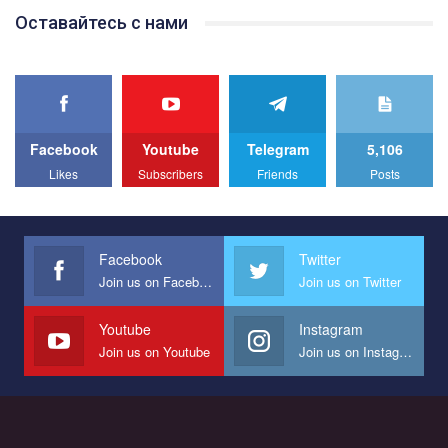
Team of Gay Alliance Ukraine participates in a competition for the
Оставайтесь с нами
best video, representing programme for the development of
organization. The competition is organized by inetrnational
organization PACT.
We appeal to your support and ask to help us implement our plan
to combat violence against LGBT people in Ukraine.
Facebook
Youtube
Telegram
5,106
All you have to do is to press "Like" below the video.
Likes
Subscribers
Friends
Posts
Эмоционально сильный ролик от команды "Гей-альянс
Украина", который принимает участие в конкурсе
международной организации PACT на лучший ролик,
представляющий программу развития организации.
Facebook
Twitter
Join us on Facebook
Join us on Twitter
Мы просим вас поддержать нас и помочь нам реализовать
наш план по борьбе с насилием и дискриминацией на почве
СОГИ в Украине.
Youtube
Instagram
Join us on Youtube
Join us on Instagram
Все, что вам нужно сделать - это зайти на наш канал YouTube
по этой ссылке и поставить лайк под видео.