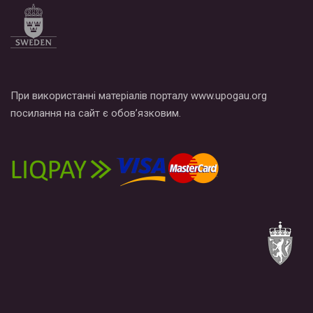
При використанні матеріалів порталу www.upogau.org
посилання на сайт є обов’язковим.