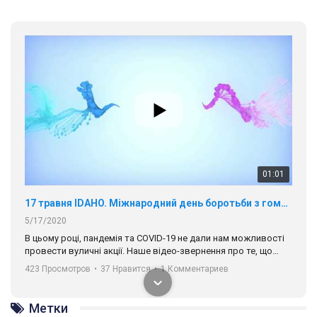
01:01
17 травня IDAHO. Міжнародний день боротьби з гомофобією трансфобією і біфобія.
5/17/2020
В цьому році, пандемія та COVІD-19 не дали нам можливості
провести вуличні акції. Наше відео-звернення про те, що
навіть коли ми у різних містах та не можемо зустрінеться, ми
423 Просмотров
•
37 Нравится
•
1 Комментариев
разом. Ми закликаємо всіх хто поділяє цінності рівності та
солідарності, приєднатися до нас. Регіональні підрозділи
ГАУ є в 16 областях України.
Метки
Разом наш голос лунає гучніше!