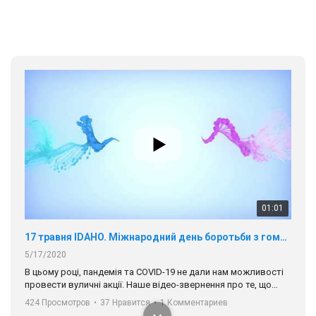
01:01
17 травня IDAHO. Міжнародний день боротьби з гомофобією трансфобією і біфобія.
5/17/2020
В цьому році, пандемія та COVІD-19 не дали нам можливості
провести вуличні акції. Наше відео-звернення про те, що
навіть коли ми у різних містах та не можемо зустрінеться, ми
424 Просмотров
•
37 Нравится
•
1 Комментариев
разом. Ми закликаємо всіх хто поділяє цінності рівності та