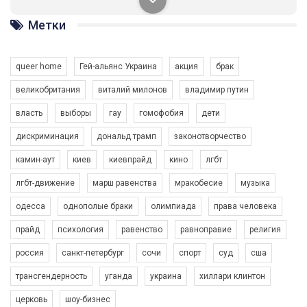
солідарності, приєднатися до нас. Регіональні підрозділи
ГАУ є в 16 областях України.
Метки
Разом наш голос лунає гучніше!
queer home
Гей-альянс Украина
акция
брак
великобритания
виталий милонов
владимир путин
власть
выборы
гау
гомофобия
дети
дискриминация
дональд трамп
законотворчество
камин-аут
киев
киевпрайд
кино
лгбт
00:58
лгбт-движение
марш равенства
мракобесие
музыка
Зупинимо насильство проти ЛГБТ в Україні! Stop violence against LGBT in Ukraine!
одесса
однополые браки
олимпиада
права человека
6/30/2017
Емоційний та вражаючий промо-ролік на конкурс PACT, який
прайд
психология
равенство
равноправие
религия
представляє програму "Гей-альянс Україна" з протидії
насильству проти ЛГБТ в Україні.
россия
санкт-петербург
сочи
спорт
суд
сша
1.9K Просмотров
•
226 Нравится
•
5 Комментариев
Ми просимо вашої підтримки, щоб реалізувати нашу
трансгендерность
уганда
украина
хиллари клинтон
програму з боротьби з насильством проти ЛГБТ в Україні.
церковь
шоу-бизнес