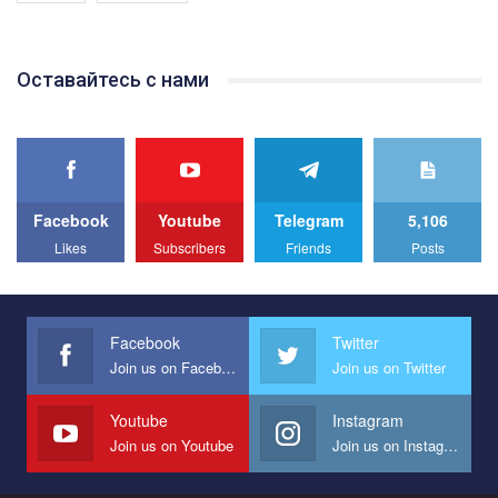
Якщо ти хочеш підтримати нас - просто натисни "лайк" під
відео.
Team of Gay Alliance Ukraine participates in a competition for the
Оставайтесь с нами
best video, representing programme for the development of
organization. The competition is organized by inetrnational
organization PACT.
We appeal to your support and ask to help us implement our plan
to combat violence against LGBT people in Ukraine.
Facebook
Youtube
Telegram
5,106
All you have to do is to press "Like" below the video.
Likes
Subscribers
Friends
Posts
Эмоционально сильный ролик от команды "Гей-альянс
Украина", который принимает участие в конкурсе
международной организации PACT на лучший ролик,
представляющий программу развития организации.
Facebook
Twitter
Join us on Facebook
Join us on Twitter
Мы просим вас поддержать нас и помочь нам реализовать
наш план по борьбе с насилием и дискриминацией на почве
СОГИ в Украине.
Youtube
Instagram
Join us on Youtube
Join us on Instagram
Все, что вам нужно сделать - это зайти на наш канал YouTube
по этой ссылке и поставить лайк под видео.