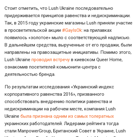
Стоит отметить, что Lush Ukraine последовательно
придерживается принципов равенства и недискриминации.
Так, в 2015 году украинские магазины Lush приняли участие
в просветительской акции
#GayIsOk
: на прилавках
появилось «золотое» мыло с соответствующей надписью.
В дальнейшем средства, вырученные от его продажи, были
направлены на правозащитные инициативы. Помимо этого,
Lush Ukraine
проводил встречу
в киевском Queer Home,
ознакомив посетителей комьюнити-центра с
деятельностью бренда.
По результатам исследования «Украинский индекс
корпоративного равенства 2016», призванного
способствовать внедрению политики равенства и
недискриминации на рабочем месте, компания Lush
Ukraine
была признана одним из самых толератных
украинских работодателей. Лидерами рейтинга тогда
стали ManpowerGroup, Британский Совет в Украине, Lush