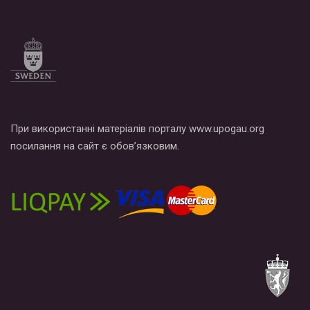
При використанні матеріалів порталу www.upogau.org
посилання на сайт є обов’язковим.