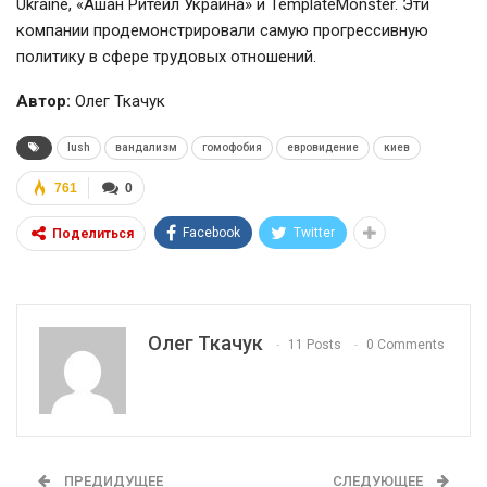
Ukraine, «Ашан Ритейл Украина» и TemplateMonster. Эти
компании продемонстрировали самую прогрессивную
политику в сфере трудовых отношений.
Автор:
Олег Ткачук
lush
вандализм
гомофобия
евровидение
киев
761
0
Facebook
Twitter
Поделиться
Олег Ткачук
11 Posts
0 Comments
ПРЕДИДУЩЕЕ
СЛЕДУЮЩЕЕ