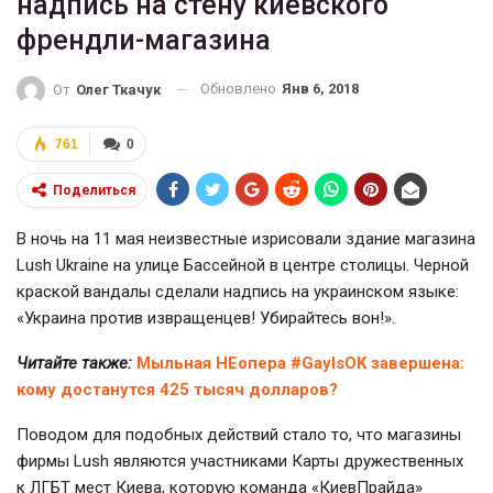
надпись на стену киевского
френдли-магазина
Обновлено
Янв 6, 2018
От
Олег Ткачук
761
0
Поделиться
В ночь на 11 мая неизвестные изрисовали здание магазина
Lush Ukraine на улице Бассейной в центре столицы. Черной
краской вандалы сделали надпись на украинском языке:
«Украина против извращенцев! Убирайтесь вон!».
Читайте также:
Мыльная НЕопера #GayIsOK завершена:
кому достанутся 425 тысяч долларов?
Поводом для подобных действий стало то, что магазины
фирмы Lush являются участниками Карты дружественных
к ЛГБТ мест Киева, которую команда «КиевПрайда»