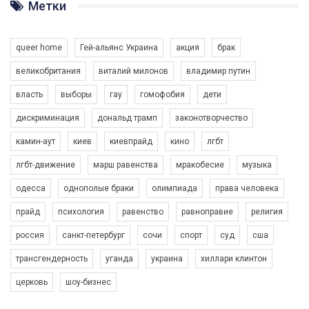
Метки
Разом наш голос лунає гучніше!
queer home
Гей-альянс Украина
акция
брак
великобритания
виталий милонов
владимир путин
власть
выборы
гау
гомофобия
дети
дискриминация
дональд трамп
законотворчество
камин-аут
киев
киевпрайд
кино
лгбт
00:58
лгбт-движение
марш равенства
мракобесие
музыка
Зупинимо насильство проти ЛГБТ в Україні! Stop violence against LGBT in Ukraine!
одесса
однополые браки
олимпиада
права человека
6/30/2017
Емоційний та вражаючий промо-ролік на конкурс PACT, який
прайд
психология
равенство
равноправие
религия
представляє програму "Гей-альянс Україна" з протидії
насильству проти ЛГБТ в Україні.
россия
санкт-петербург
сочи
спорт
суд
сша
1.9K Просмотров
•
226 Нравится
•
5 Комментариев
Ми просимо вашої підтримки, щоб реалізувати нашу
трансгендерность
уганда
украина
хиллари клинтон
програму з боротьби з насильством проти ЛГБТ в Україні.
церковь
шоу-бизнес
Якщо ти хочеш підтримати нас - просто натисни "лайк" під
відео.