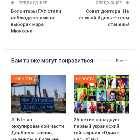
ПРЕДИДУЩЕЕ
СЛЕДУЮЩЕЕ
Волонтеры ГАУ стали
Совет доктора: Не
наблюдателями на
слушай Адель — геем
выборах мэра
станешь!
Мюнхена
Вам также могут понравиться
Все
НОВОСТИ
НОВОСТИ
ЛГБТ+ на
25 летие празднует
оккупированной части
первый украинский
Донбасса: жизнь,
гей-журнал «Один з
надежды и будущее
нас» (ОзН)