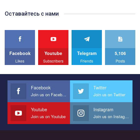
Team of Gay Alliance Ukraine participates in a competition for the
Оставайтесь с нами
best video, representing programme for the development of
organization. The competition is organized by inetrnational
organization PACT.
We appeal to your support and ask to help us implement our plan
to combat violence against LGBT people in Ukraine.
Facebook
Youtube
Telegram
5,106
All you have to do is to press "Like" below the video.
Likes
Subscribers
Friends
Posts
Эмоционально сильный ролик от команды "Гей-альянс
Украина", который принимает участие в конкурсе
международной организации PACT на лучший ролик,
представляющий программу развития организации.
Facebook
Twitter
Join us on Facebook
Join us on Twitter
Мы просим вас поддержать нас и помочь нам реализовать
наш план по борьбе с насилием и дискриминацией на почве
СОГИ в Украине.
Youtube
Instagram
Join us on Youtube
Join us on Instagram
Все, что вам нужно сделать - это зайти на наш канал YouTube
по этой ссылке и поставить лайк под видео.