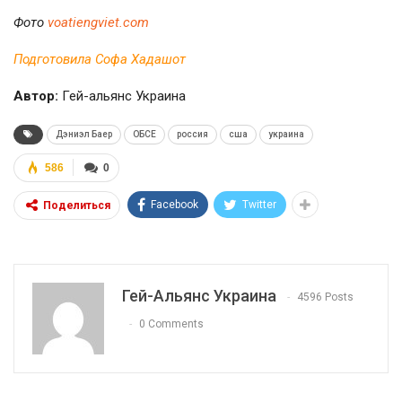
Фото
voatiengviet.com
Подготовила Софа Хадашот
Автор:
Гей-альянс Украина
Дэниэл Баер
ОБСЕ
россия
сша
украина
586
0
Facebook
Twitter
Поделиться
Гей-Альянс Украина
4596 Posts
0 Comments