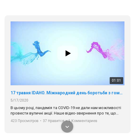
01:01
17 травня IDAHO. Міжнародний день боротьби з гомофобією трансфобією і біфобія.
5/17/2020
В цьому році, пандемія та COVІD-19 не дали нам можливості
провести вуличні акції. Наше відео-звернення про те, що
навіть коли ми у різних містах та не можемо зустрінеться, ми
423 Просмотров
•
37 Нравится
•
1 Комментариев
разом. Ми закликаємо всіх хто поділяє цінності рівності та
солідарності, приєднатися до нас. Регіональні підрозділи
ГАУ є в 16 областях України.