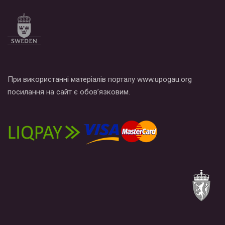
При використанні матеріалів порталу www.upogau.org
посилання на сайт є обов’язковим.