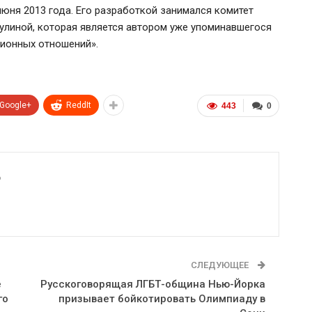
юня 2013 года. Его разработкой занимался комитет
улиной, которая является автором уже упоминавшегося
ционных отношений».
Google+
ReddIt
443
0
6
СЛЕДУЮЩЕЕ
е
Русскоговорящая ЛГБТ-община Нью-Йорка
го
призывает бойкотировать Олимпиаду в