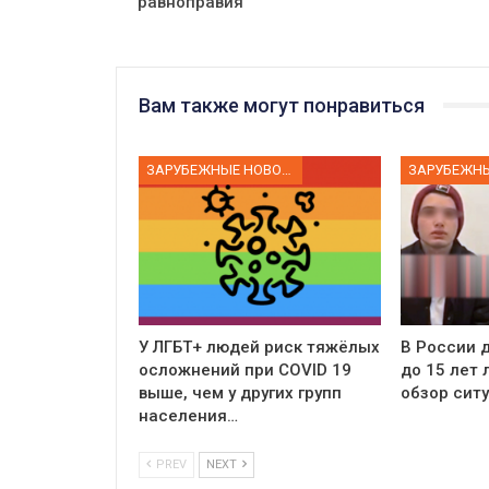
равноправия
Вам также могут понравиться
ЗАРУБЕЖНЫЕ НОВОСТИ
У ЛГБТ+ людей риск тяжёлых
В России д
осложнений при COVID 19
до 15 лет
выше, чем у других групп
обзор сит
населения…
PREV
NEXT