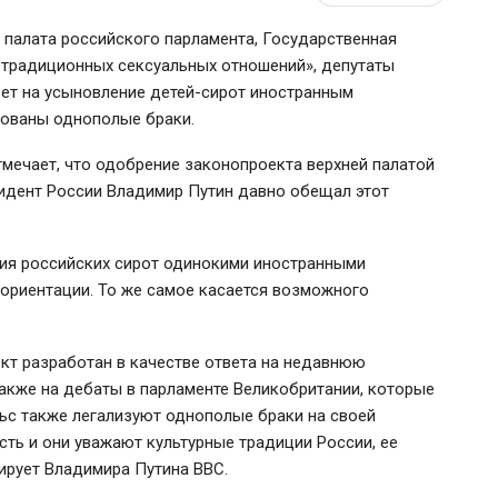
 палата российского парламента, Государственная
етрадиционных сексуальных отношений», депутаты
ет на усыновление детей-сирот иностранным
зованы однополые браки.
тмечает, что одобрение законопроекта верхней палатой
зидент России Владимир Путин давно обещал этот
ния российских сирот одинокими иностранными
 ориентации. То же самое касается возможного
кт разработан в качестве ответа на недавнюю
акже на дебаты в парламенте Великобритании, которые
льс также легализуют однополые браки на своей
усть и они уважают культурные традиции России, ее
ирует Владимира Путина BBC.