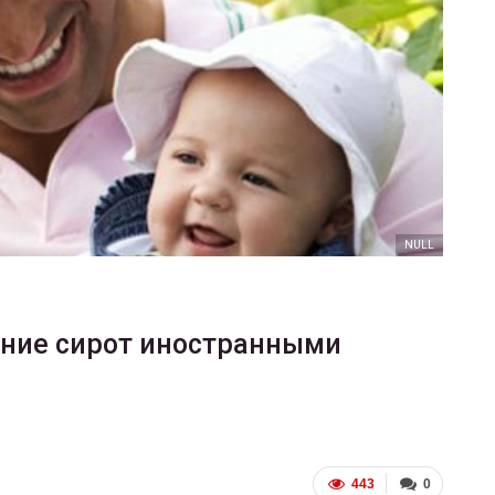
ФОТО
В Берлине отпраздновали
еры
легализацию гей-браков
ГЕЙ-АЛЬЯНС УКРАИНА
Июл 2, 2017
0
NULL
ение сирот иностранными
443
0