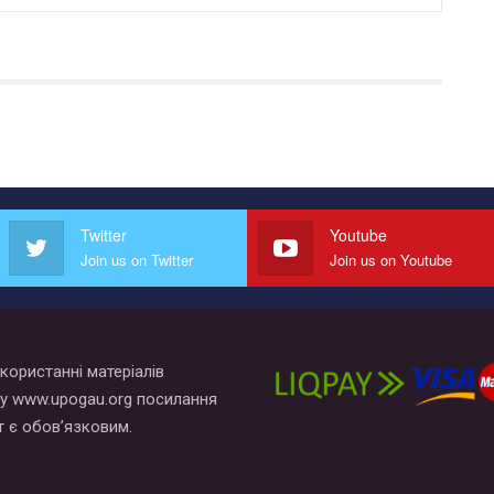
Twitter
Youtube
Join us on Twitter
Join us on Youtube
користанні матеріалів
у www.upogau.org посилання
т є обов’язковим.