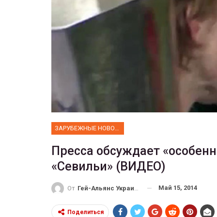
ФОТО
 собрал 200
ников
Военнослужащие-трансгенд
ГЕЙ-АЛЬЯНС УКРАИНА
10, 2017
0
Июл 27, 2017
0
ЗАРУБЕЖНЫЕ НОВОСТИ
Пресса обсуждает «особенн
«Севильи» (ВИДЕО)
Май 15, 2014
От
Гей-Альянс Украина
Поделиться