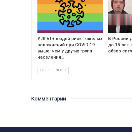
У ЛГБТ+ людей риск тяжёлых
В России д
осложнений при COVID 19
до 15 лет
выше, чем у других групп
обзор сит
населения…
PREV
NEXT
Комментарии