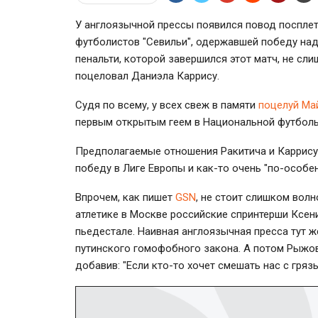
У англоязычной прессы появился повод посплет
футболистов "Севильи", одержавшей победу над
пенальти, которой завершился этот матч, не сли
поцеловал Даниэла Каррису.
Судя по всему, у всех свеж в памяти
поцелуй Ма
первым открытым геем в Национальной футбол
Предполагаемые отношения Ракитича и Каррису
победу в Лиге Европы и как-то очень "по-особен
Впрочем, как пишет
GSN
, не стоит слишком волн
атлетике в Москве российские спринтерши Ксе
пьедестале. Наивная англоязычная пресса тут же
путинского гомофобного закона. А потом Рыжов
добавив: "Если кто-то хочет смешать нас с грязь