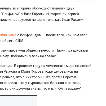
ничать: все горячо обсуждают поцелуй двух
 "Бенфикой" в Лиге Европы. Инфарктной серией
шком интересуются на фоне того, как Иван Ракитич
йкла Сэма
с бойфрендом — после того, как Сэм стал
ьной лиге США.
 занимают умы общественности. Парни праздновали
ному" лобзались у всех на глазах.
оваться. В прошлом году на чемпионате мира по легкой
ния Рыжова и Юлия Фирова тоже целовались на
 решила, что с их стороны это протест против
а заявила, что у журналистов больная фантазия,
ю, то они должны знать, что и я, и Юля замужем".