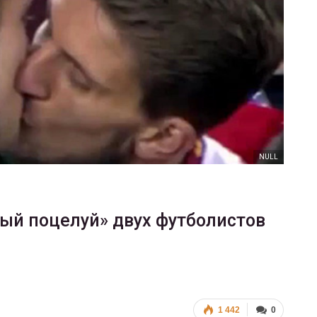
ФОТО
В Берлине отпраздновали
еры
легализацию гей-браков
ГЕЙ-АЛЬЯНС УКРАИНА
Июл 2, 2017
0
NULL
ый поцелуй» двух футболистов
1 442
0