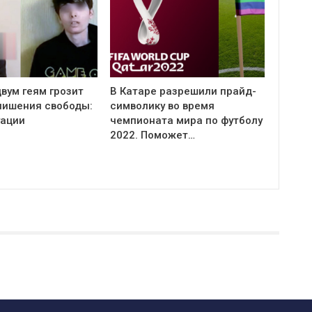
вум геям грозит
В Катаре разрешили прайд-
 лишения свободы:
символику во время
уации
чемпионата мира по футболу
2022. Поможет…