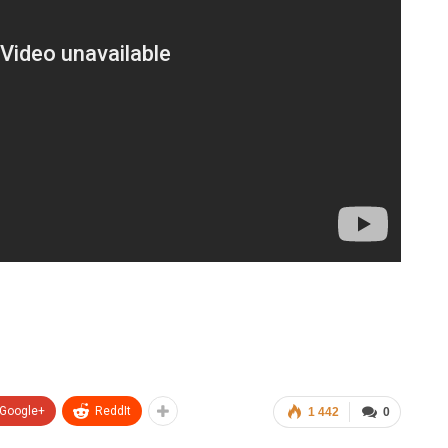
Google+
ReddIt
1 442
0