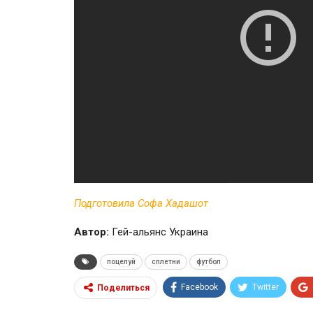
Подготовила Софа Хадашот
Автор:
Гей-альянс Украина
поцелуй
сплетни
футбол
Facebook
Twitter
Поделиться