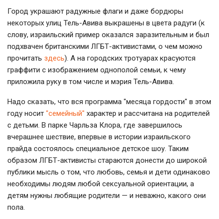
Город украшают радужные флаги и даже бордюры
некоторых улиц Тель-Авива выкрашены в цвета радуги (к
слову, израильский пример оказался заразительным и был
подхвачен британскими ЛГБТ-активистами, о чем можно
прочитать
здесь
). А на городских тротуарах красуются
граффити с изображением однополой семьи, к чему
приложила руку в том числе и мэрия Тель-Авива.
Надо сказать, что вся программа "месяца гордости" в этом
году носит
"семейный"
характер и рассчитана на родителей
с детьми. В парке Чарльза Клора, где завершилось
вчерашнее шествие, впервые в истории израильского
прайда состоялось специальное детское шоу. Таким
образом ЛГБТ-активисты стараются донести до широкой
публики мысль о том, что любовь, семья и дети одинаково
необходимы людям любой сексуальной ориентации, а
детям нужны любящие родители — и неважно, какого они
пола.