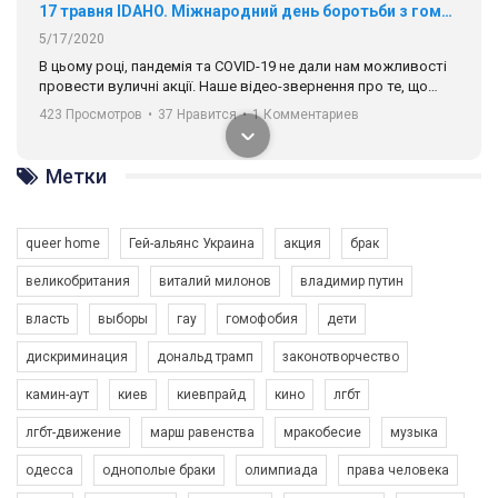
навіть коли ми у різних містах та не можемо зустрінеться, ми
423 Просмотров
•
37 Нравится
•
1 Комментариев
разом. Ми закликаємо всіх хто поділяє цінності рівності та
солідарності, приєднатися до нас. Регіональні підрозділи
ГАУ є в 16 областях України.
Разом наш голос лунає гучніше!
Метки
queer home
Гей-альянс Украина
акция
брак
великобритания
виталий милонов
владимир путин
00:58
власть
выборы
гау
гомофобия
дети
Зупинимо насильство проти ЛГБТ в Україні! Stop violence against LGBT in Ukraine!
дискриминация
дональд трамп
законотворчество
6/30/2017
камин-аут
киев
киевпрайд
кино
лгбт
Емоційний та вражаючий промо-ролік на конкурс PACT, який
представляє програму "Гей-альянс Україна" з протидії
лгбт-движение
марш равенства
мракобесие
музыка
насильству проти ЛГБТ в Україні.
1.9K Просмотров
•
226 Нравится
•
5 Комментариев
одесса
однополые браки
олимпиада
права человека
Ми просимо вашої підтримки, щоб реалізувати нашу