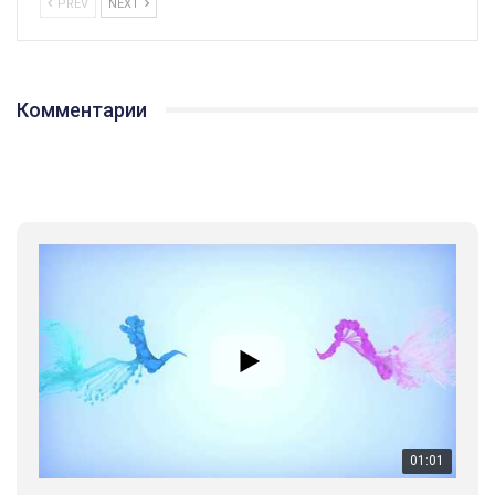
PREV
NEXT
Комментарии
01:01
17 травня IDAHO. Міжнародний день боротьби з гомофобією трансфобією і біфобія.
5/17/2020
В цьому році, пандемія та COVІD-19 не дали нам можливості
провести вуличні акції. Наше відео-звернення про те, що