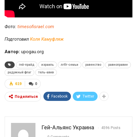
Фото:
timesofisrael.com
Подготовил
Коля Камуфляж
Автор:
upogau.org
гей-прайд
израиль
лгбт-семьи
равенство
равноправие
радужный флаг
тель-авив
619
0
Facebook
Twitter
Поделиться
Гей-Альянс Украина
4596 Posts
0 Comments