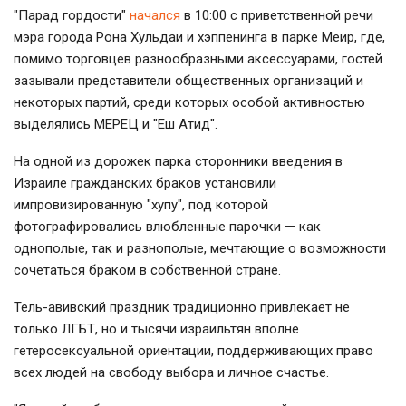
"Парад гордости"
начался
в 10:00 с приветственной речи
мэра города Рона Хульдаи и хэппенинга в парке Меир, где,
помимо торговцев разнообразными аксессуарами, гостей
зазывали представители общественных организаций и
некоторых партий, среди которых особой активностью
выделялись МЕРЕЦ и "Еш Атид".
На одной из дорожек парка сторонники введения в
Израиле гражданских браков установили
импровизированную "хупу", под которой
фотографировались влюбленные парочки — как
однополые, так и разнополые, мечтающие о возможности
сочетаться браком в собственной стране.
Тель-авивский праздник традиционно привлекает не
только ЛГБТ, но и тысячи израильтян вполне
гетеросексуальной ориентации, поддерживающих право
всех людей на свободу выбора и личное счастье.