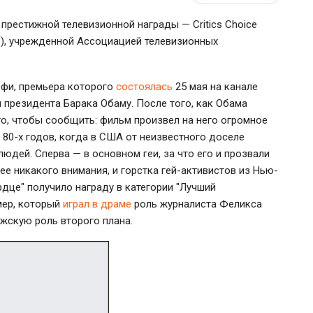
престижной телевизионной награды — Critics Choice
ов), учрежденной Ассоциацией телевизионных
фи, премьера которого
состоялась
25 мая на канале
 президента Барака Обаму. После того, как Обама
го, чтобы сообщить: фильм произвел на него огромное
е 80-х годов, когда в США от неизвестного доселе
дей. Сперва — в основном геи, за что его и прозвали
ее никакого внимания, и горстка гей-активистов из Нью-
рдце" получило награду в категории "Лучший
мер, который
играл в драме
роль журналиста Феликса
ужскую роль второго плана.