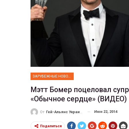
ФОТО
 собрал 200
ников
Военнослужащие-трансгенд
ГЕЙ-АЛЬЯНС УКРАИНА
10, 2017
0
Июл 27, 2017
0
ЗАРУБЕЖНЫЕ НОВОСТИ
Мэтт Бомер поцеловал супру
«Обычное сердце» (ВИДЕО)
Июн 22, 2014
От
Гей-Альянс Украина
Поделиться