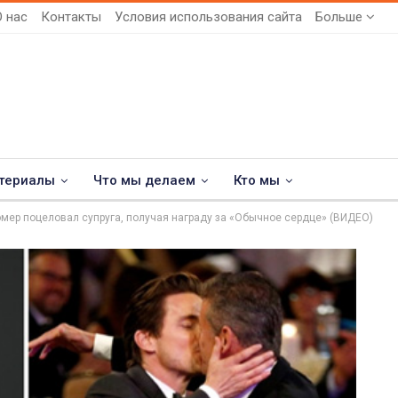
О нас
Контакты
Условия использования сайта
Больше
териалы
Что мы делаем
Кто мы
омер поцеловал супруга, получая награду за «Обычное сердце» (ВИДЕО)