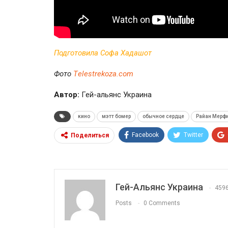
Подготовила Софа Хадашот
Фото
Тelestrekoza.com
Автор:
Гей-альянс Украина
кино
мэтт бомер
обычное сердце
Райан Мерф
Facebook
Twitter
Поделиться
Гей-Альянс Украина
459
Posts
0 Comments