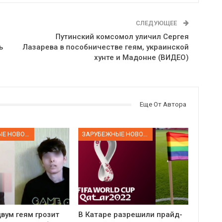
СЛЕДУЮЩЕЕ
Путинский комсомол уличил Сергея
ь
Лазарева в пособничестве геям, украинской
хунте и Мадонне (ВИДЕО)
Еще От Автора
ЗАРУБЕЖНЫЕ НОВОСТИ
ЗАРУБЕЖНЫЕ НОВОСТИ
вум геям грозит
В Катаре разрешили прайд-