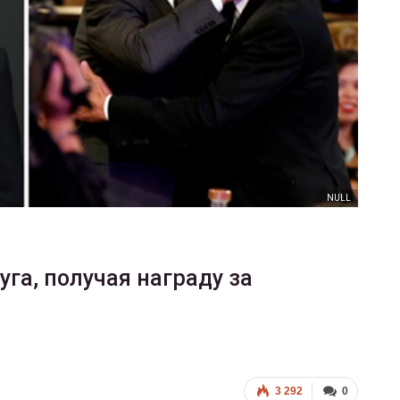
ФОТО
В Берлине отпраздновали
еры
легализацию гей-браков
ГЕЙ-АЛЬЯНС УКРАИНА
Июл 2, 2017
0
NULL
га, получая награду за
3 292
0