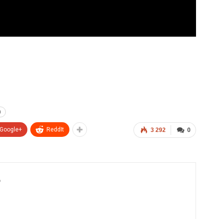
и
Google+
ReddIt
3 292
0
6