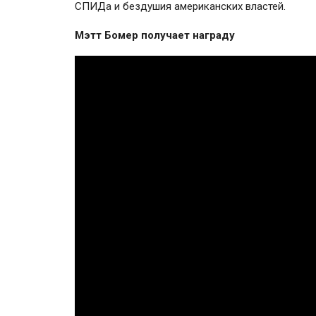
СПИДа и бездушия американских властей.
Мэтт Бомер получает награду