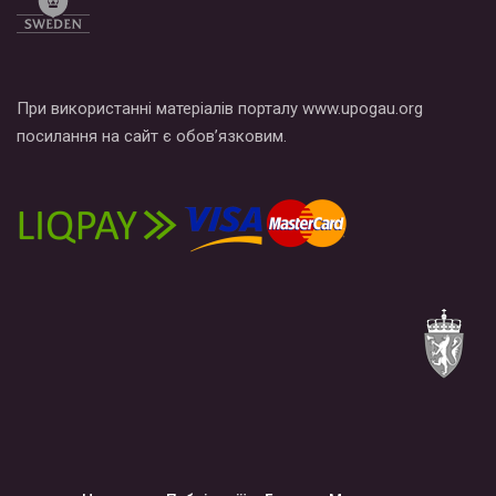
При використанні матеріалів порталу www.upogau.org
посилання на сайт є обов’язковим.