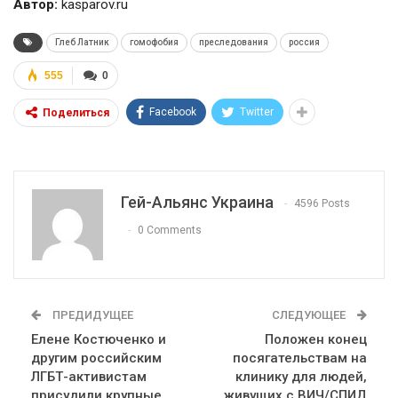
Автор:
kasparov.ru
Глеб Латник
гомофобия
преследования
россия
555
0
Facebook
Twitter
Поделиться
Гей-Альянс Украина
4596 Posts
0 Comments
ПРЕДИДУЩЕЕ
СЛЕДУЮЩЕЕ
Елене Костюченко и
Положен конец
другим российским
посягательствам на
ЛГБТ-активистам
клинику для людей,
присудили крупные
живущих с ВИЧ/СПИД