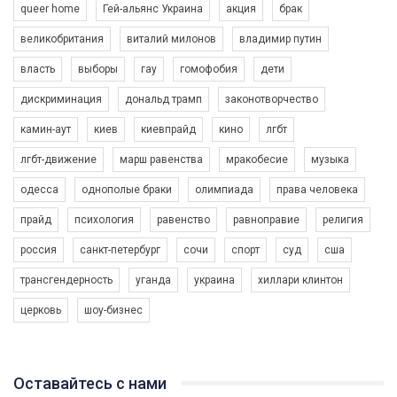
queer home
Гей-альянс Украина
акция
брак
великобритания
виталий милонов
владимир путин
власть
выборы
гау
гомофобия
дети
дискриминация
дональд трамп
законотворчество
камин-аут
киев
киевпрайд
кино
лгбт
00:58
лгбт-движение
марш равенства
мракобесие
музыка
Зупинимо насильство проти ЛГБТ в Україні! Stop violence against LGBT in Ukraine!
одесса
однополые браки
олимпиада
права человека
6/30/2017
Емоційний та вражаючий промо-ролік на конкурс PACT, який
прайд
психология
равенство
равноправие
религия
представляє програму "Гей-альянс Україна" з протидії
насильству проти ЛГБТ в Україні.
россия
санкт-петербург
сочи
спорт
суд
сша
1.9K Просмотров
•
226 Нравится
•
5 Комментариев
Ми просимо вашої підтримки, щоб реалізувати нашу
трансгендерность
уганда
украина
хиллари клинтон
програму з боротьби з насильством проти ЛГБТ в Україні.
церковь
шоу-бизнес
Якщо ти хочеш підтримати нас - просто натисни "лайк" під
відео.
Team of Gay Alliance Ukraine participates in a competition for the
Оставайтесь с нами
best video, representing programme for the development of