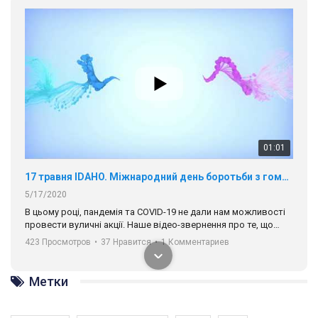
01:01
17 травня IDAHO. Міжнародний день боротьби з гомофобією трансфобією і біфобія.
5/17/2020
В цьому році, пандемія та COVІD-19 не дали нам можливості
провести вуличні акції. Наше відео-звернення про те, що
навіть коли ми у різних містах та не можемо зустрінеться, ми
423 Просмотров
•
37 Нравится
•
1 Комментариев
разом. Ми закликаємо всіх хто поділяє цінності рівності та
солідарності, приєднатися до нас. Регіональні підрозділи
ГАУ є в 16 областях України.
Метки
Разом наш голос лунає гучніше!