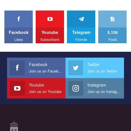
organization. The competition is organized by inetrnational
organization PACT.
We appeal to your support and ask to help us implement our plan
to combat violence against LGBT people in Ukraine.
Facebook
Youtube
Telegram
5,106
All you have to do is to press "Like" below the video.
Likes
Subscribers
Friends
Posts
Эмоционально сильный ролик от команды "Гей-альянс
Украина", который принимает участие в конкурсе
международной организации PACT на лучший ролик,
представляющий программу развития организации.
Facebook
Twitter
Join us on Facebook
Join us on Twitter
Мы просим вас поддержать нас и помочь нам реализовать
наш план по борьбе с насилием и дискриминацией на почве
СОГИ в Украине.
Youtube
Instagram
Join us on Youtube
Join us on Instagram
Все, что вам нужно сделать - это зайти на наш канал YouTube
по этой ссылке и поставить лайк под видео.