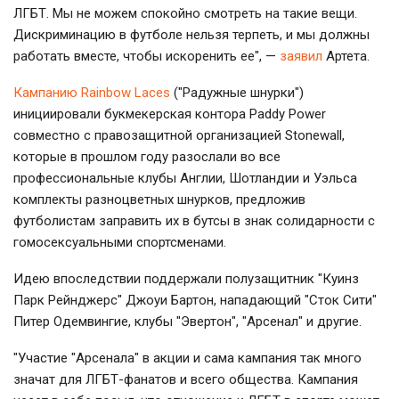
ЛГБТ. Мы не можем спокойно смотреть на такие вещи.
Дискриминацию в футболе нельзя терпеть, и мы должны
работать вместе, чтобы искоренить ее", —
заявил
Артета.
Кампанию Rainbow Laces
("Радужные шнурки")
инициировали букмекерская контора Paddy Power
совместно с правозащитной организацией Stonewall,
которые в прошлом году разослали во все
профессиональные клубы Англии, Шотландии и Уэльса
комплекты разноцветных шнурков, предложив
футболистам заправить их в бутсы в знак солидарности с
гомосексуальными спортсменами.
Идею впоследствии поддержали полузащитник "Куинз
Парк Рейнджерс" Джоуи Бартон, нападающий "Сток Сити"
Питер Одемвингие, клубы "Эвертон", "Арсенал" и другие.
"Участие "Арсенала" в акции и сама кампания так много
значат для ЛГБТ-фанатов и всего общества. Кампания