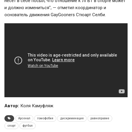
несет в себе посыл, что отношение к ЛГБТ в спорте может
и должно измениться", — отметил координатор и
основатель движения GayGooners Стюарт Селби.
Автор:
Коля Камуфляж
Арсенал
гомофобия
дискриминация
равноправие
спорт
футбол