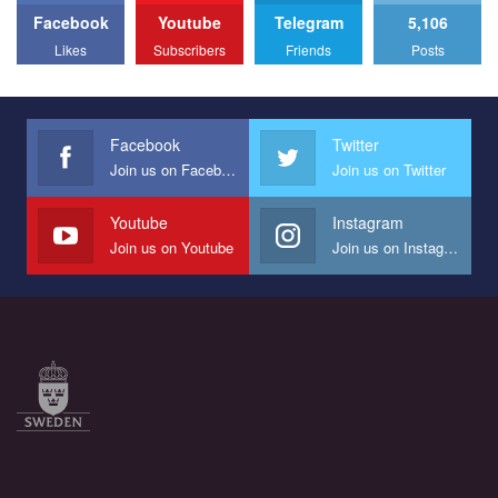
Facebook
Youtube
Telegram
5,106
All you have to do is to press "Like" below the video.
Likes
Subscribers
Friends
Posts
Эмоционально сильный ролик от команды "Гей-альянс
Украина", который принимает участие в конкурсе
международной организации PACT на лучший ролик,
представляющий программу развития организации.
Facebook
Twitter
Join us on Facebook
Join us on Twitter
Мы просим вас поддержать нас и помочь нам реализовать
наш план по борьбе с насилием и дискриминацией на почве
СОГИ в Украине.
Youtube
Instagram
Join us on Youtube
Join us on Instagram
Все, что вам нужно сделать - это зайти на наш канал YouTube
по этой ссылке и поставить лайк под видео.