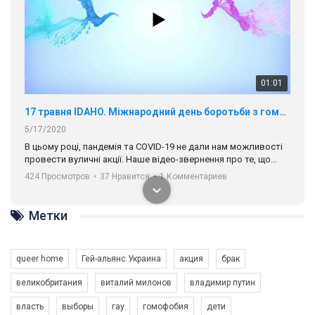
01:01
17 травня IDAHO. Міжнародний день боротьби з гомофобією трансфобією і біфобія.
5/17/2020
В цьому році, пандемія та COVІD-19 не дали нам можливості
провести вуличні акції. Наше відео-звернення про те, що
навіть коли ми у різних містах та не можемо зустрінеться, ми
424 Просмотров
•
37 Нравится
•
1 Комментариев
разом. Ми закликаємо всіх хто поділяє цінності рівності та
солідарності, приєднатися до нас. Регіональні підрозділи
ГАУ є в 16 областях України.
Метки
Разом наш голос лунає гучніше!
queer home
Гей-альянс Украина
акция
брак
великобритания
виталий милонов
владимир путин
власть
выборы
гау
гомофобия
дети