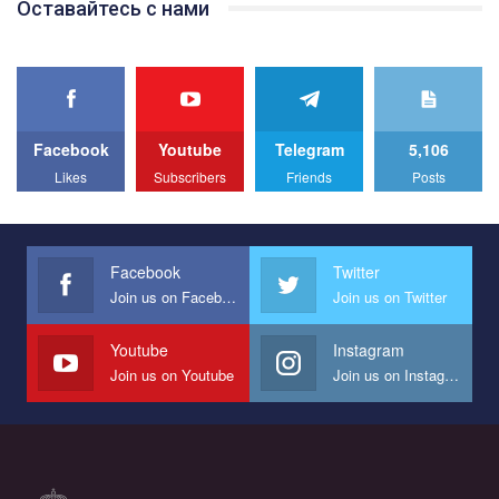
Оставайтесь с нами
провели Веселково-велосипедний марафон, мандруючи з
прапором по місту.
Facebook
Youtube
Telegram
5,106
Likes
Subscribers
Friends
Posts
Facebook
Twitter
Join us on Facebook
Join us on Twitter
Youtube
Instagram
Join us on Youtube
Join us on Instagram