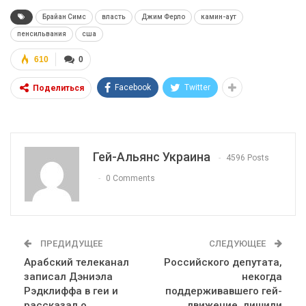
Брайан Симс
власть
Джим Ферло
камин-аут
пенсильвания
сша
610
0
Facebook
Twitter
Поделиться
Гей-Альянс Украина
4596 Posts
0 Comments
ПРЕДИДУЩЕЕ
СЛЕДУЮЩЕЕ
Арабский телеканал
Российского депутата,
записал Дэниэла
некогда
Рэдклиффа в геи и
поддерживавшего гей-
рассказал о
движение, лишили