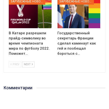
ЗАРУБЕЖНЫЕ НОВОСТИ
ЗАРУБЕЖНЫЕ НОВОСТИ
В Катаре разрешили
Государственный
прайд-символику во
секретарь Франции
время чемпионата
сделал каминаут как
мира по футболу 2022.
гей и пообещал
Поможет…
бороться с…
PREV
NEXT
01:01
Комментарии
17 травня IDAHO. Міжнародний день боротьби з гомофобією трансфобією і біфобія.
5/17/2020
В цьому році, пандемія та COVІD-19 не дали нам можливості
провести вуличні акції. Наше відео-звернення про те, що
навіть коли ми у різних містах та не можемо зустрінеться, ми