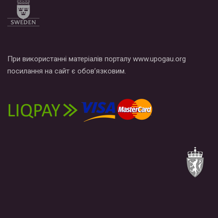
При використанні матеріалів порталу www.upogau.org
посилання на сайт є обов’язковим.