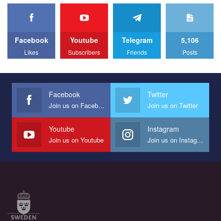
We appeal to your support and ask to help us implement our plan
to combat violence against LGBT people in Ukraine.
Facebook
Youtube
Telegram
5,106
All you have to do is to press "Like" below the video.
Likes
Subscribers
Friends
Posts
Эмоционально сильный ролик от команды "Гей-альянс
Украина", который принимает участие в конкурсе
международной организации PACT на лучший ролик,
представляющий программу развития организации.
Facebook
Twitter
Join us on Facebook
Join us on Twitter
Мы просим вас поддержать нас и помочь нам реализовать
наш план по борьбе с насилием и дискриминацией на почве
СОГИ в Украине.
Youtube
Instagram
Join us on Youtube
Join us on Instagram
Все, что вам нужно сделать - это зайти на наш канал YouTube
по этой ссылке и поставить лайк под видео.