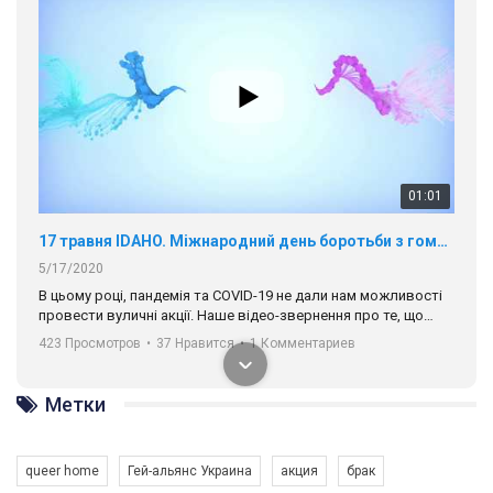
01:01
17 травня IDAHO. Міжнародний день боротьби з гомофобією трансфобією і біфобія.
5/17/2020
В цьому році, пандемія та COVІD-19 не дали нам можливості
провести вуличні акції. Наше відео-звернення про те, що
навіть коли ми у різних містах та не можемо зустрінеться, ми
423 Просмотров
•
37 Нравится
•
1 Комментариев
разом. Ми закликаємо всіх хто поділяє цінності рівності та
солідарності, приєднатися до нас. Регіональні підрозділи
ГАУ є в 16 областях України.
Метки
Разом наш голос лунає гучніше!
queer home
Гей-альянс Украина
акция
брак