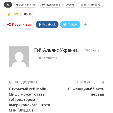
кирилл калугин
лгбт-движение
россия
санкт-петербург
889
0
Facebook
Twitter
Поделиться
Гей-Альянс Украина
4596 Posts
0 Comments
ПРЕДИДУЩЕЕ
СЛЕДУЮЩЕЕ
Открытый гей Майк
О, женщины! Часть
Мишо может стать
первая
губернатором
американского штата
Мэн (ВИДЕО)