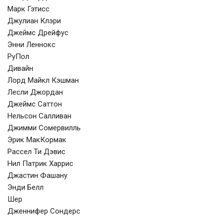
Марк Гэтисс
Джулиан Клэри
Джеймс Дрейфус
Энни Леннокс
РуПол
Дивайн
Лорд Майкл Кэшман
Лесли Джордан
Джеймс Саттон
Нельсон Салливан
Джимми Сомервилль
Эрик МакКормак
Рассел Ти Дэвис
Нил Патрик Харрис
Джастин Фашану
Энди Белл
Шер
Дженнифер Сондерс