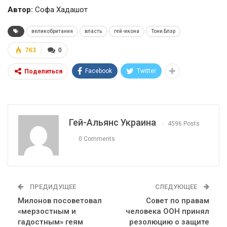
Автор:
Софа Хадашот
великобритания
власть
гей-икона
Тони Блэр
763
0
Facebook
Twitter
Поделиться
Гей-Альянс Украина
4596 Posts
0 Comments
ПРЕДИДУЩЕЕ
СЛЕДУЮЩЕЕ
Милонов посоветовал
Совет по правам
«мерзостным и
человека ООН принял
гадостным» геям
резолюцию о защите