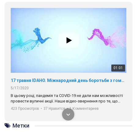
01:01
17 травня IDAHO. Міжнародний день боротьби з гомофобією трансфобією і біфобія.
5/17/2020
В цьому році, пандемія та COVІD-19 не дали нам можливості
провести вуличні акції. Наше відео-звернення про те, що
навіть коли ми у різних містах та не можемо зустрінеться, ми
423 Просмотров
•
37 Нравится
•
1 Комментариев
разом. Ми закликаємо всіх хто поділяє цінності рівності та
солідарності, приєднатися до нас. Регіональні підрозділи
ГАУ є в 16 областях України.
Метки
Разом наш голос лунає гучніше!