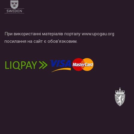
При використанні матеріалів порталу www.upogau.org
посилання на сайт є обов’язковим.