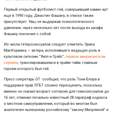
Первый открытый футболист-гей, совершивший камин-аут
еще в 1990 году, Джастин Фашану, в списке также
присутствует. Увы, не выдержав психологического
давления, через несколько лет после выхода из шкафа
Фашану покончил с собой.
Из числа гетеросексуалов следует отметить Эрика
МакКормака — актера, исполнившего ведущую роль в
культовом ситкоме "Уилл и Грэйс",
первом американском
сериале
, транслировавшемся в прайм-тайм, главным
героем которого был гей.
Пресс-секретарь GT сообщил, что роль Тони Блэра в
поддержке прав ЛГБТ сложно переоценить, поскольку
именно он снизил возраст согласия для гомосексуалов до
16 лет, отменил печально известный 28 параграф кодекса
о местном самоуправлении, который во многом был
аналогичен нынешнему российскому "закону Мизулиной" и