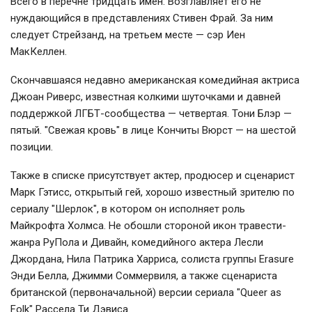
Всего в перечне тридцать имен. Возглавляет его не
нуждающийся в представлениях Стивен Фрай. За ним
следует Стрейзанд, на третьем месте — сэр Иен
МакКеллен.
Скончавшаяся недавно американская комедийная актриса
Джоан Риверс, известная колкими шуточками и давней
поддержкой ЛГБТ-сообщества — четвертая. Тони Блэр —
пятый. "Свежая кровь" в лице Кончиты Вюрст — на шестой
позиции.
Также в списке присутствует актер, продюсер и сценарист
Марк Гэтисс, открытый гей, хорошо известный зрителю по
сериалу "Шерлок", в котором он исполняет роль
Майкрофта Холмса. Не обошли стороной икон травести-
жанра РуПола и Дивайн, комедийного актера Лесли
Джордана, Нила Патрика Харриса, солиста группы Erasure
Энди Белла, Джимми Соммервиля, а также сценариста
британской (первоначальной) версии сериала "Queer as
Folk" Рассела Ти Дэвиса.