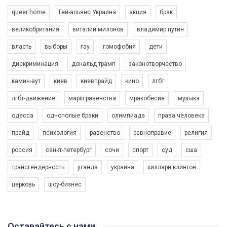
queer home
Гей-альянс Украина
акция
брак
великобритания
виталий милонов
владимир путин
власть
выборы
гау
гомофобия
дети
дискриминация
дональд трамп
законотворчество
камин-аут
киев
киевпрайд
кино
лгбт
00:58
лгбт-движение
марш равенства
мракобесие
музыка
Зупинимо насильство проти ЛГБТ в Україні! Stop violence against LGBT in Ukraine!
одесса
однополые браки
олимпиада
права человека
6/30/2017
Емоційний та вражаючий промо-ролік на конкурс PACT, який
прайд
психология
равенство
равноправие
религия
представляє програму "Гей-альянс Україна" з протидії
насильству проти ЛГБТ в Україні.
россия
санкт-петербург
сочи
спорт
суд
сша
1.9K Просмотров
•
226 Нравится
•
5 Комментариев
Ми просимо вашої підтримки, щоб реалізувати нашу
трансгендерность
уганда
украина
хиллари клинтон
програму з боротьби з насильством проти ЛГБТ в Україні.
церковь
шоу-бизнес
Якщо ти хочеш підтримати нас - просто натисни "лайк" під
відео.
Team of Gay Alliance Ukraine participates in a competition for the
Оставайтесь с нами