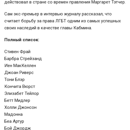
действовал в стране со времен правления Маргарет Тэтчер.
Сам экс-премьер в интервью журналу рассказал, что
считает борьбу за права ЛГБТ одним из самых успешных
своих наследий в качестве главы Кабмина.
Полный список:
Стивен Фрай
Барбра Стрейзанд
Иен МакКеллен
Джоан Риверс
Тони Блэр
Кончита Вюрст
Элизабет Тейлор
Бетт Мидлер
Холли Джонсон
Мадонна
Беа Артур
Бой Джордж