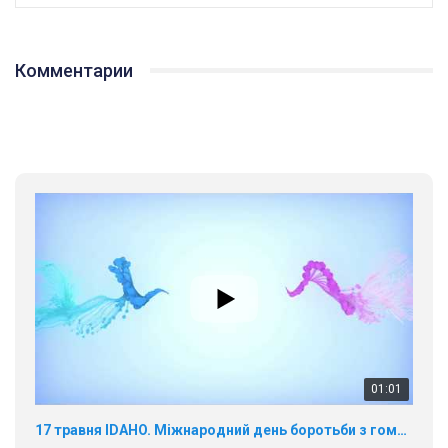
Комментарии
01:01
17 травня IDAHO. Міжнародний день боротьби з гомофобією трансфобією і біфобія.