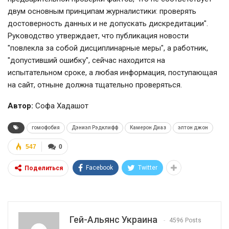
двум основным принципам журналистики: проверять
достоверность данных и не допускать дискредитации".
Руководство утверждает, что публикация новости
"повлекла за собой дисциплинарные меры", а работник,
"допустивший ошибку", сейчас находится на
испытательном сроке, а любая информация, поступающая
на сайт, отныне должна тщательно проверяться.
Автор:
Софа Хадашот
гомофобия
Дэниэл Рэдклифф
Камерон Диаз
элтон джон
547
0
Facebook
Twitter
Поделиться
Гей-Альянс Украина
4596 Posts