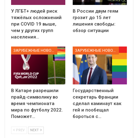
У ЛГБТ+ людей риск
В России двум геям
тяжёлых осложнений
грозит до 15 лет
при COVID 19 выше,
лишения свободы:
чем у других групп
обзор ситуации
населения…
ЗАРУБЕЖНЫЕ НОВОСТИ
ЗАРУБЕЖНЫЕ НОВОСТИ
В Катаре разрешили
Государственный
прайд-символику во
секретарь Франции
время чемпионата
сделал каминаут как
мира по футболу 2022.
гей и пообещал
Поможет…
бороться с…
PREV
NEXT