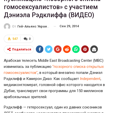
гомосексуалистов» с участием
Дэниэла Рэдклиффа (ВИДЕО)
Сен 29, 2014
От
Гей-Альянс Украина
547
0
Поделиться
Арабская телесеть Middle East Broadcasting Center (MBC)
извинилась за публикацию
"позорного списка открытых
гомосексуалистов"
, в который внезапно попали Дэниэл
Рэдклифф и Камерон Диаз. Как сообщает
Independent
,
медиаконгломерат, головной офис которого находится в
Дубае, транслирует свои программы для 150 миллионов
арабоязычных зрителей.
Рэдклифф — гетеросексуал, один из давних союзников