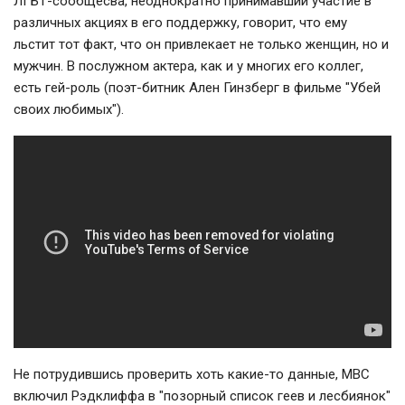
ЛГБТ-сообщесва, неоднократно принимавший участие в
различных акциях в его поддержку, говорит, что ему
льстит тот факт, что он привлекает не только женщин, но и
мужчин. В послужном актера, как и у многих его коллег,
есть гей-роль (поэт-битник Ален Гинзберг в фильме "Убей
своих любимых").
Не потрудившись проверить хоть какие-то данные, MBC
включил Рэдклиффа в "позорный список геев и лесбиянок"