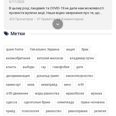
5/17/2020
В цьому році, пандемія та COVІD-19 не дали нам можливості
провести вуличні акції. Наше відео-звернення про те, що
навіть коли ми у різних містах та не можемо зустрінеться, ми
423 Просмотров
•
37 Нравится
•
1 Комментариев
разом. Ми закликаємо всіх хто поділяє цінності рівності та
солідарності, приєднатися до нас. Регіональні підрозділи
ГАУ є в 16 областях України.
Метки
Разом наш голос лунає гучніше!
queer home
Гей-альянс Украина
акция
брак
великобритания
виталий милонов
владимир путин
власть
выборы
гау
гомофобия
дети
дискриминация
дональд трамп
законотворчество
камин-аут
киев
киевпрайд
кино
лгбт
00:58
лгбт-движение
марш равенства
мракобесие
музыка
Зупинимо насильство проти ЛГБТ в Україні! Stop violence against LGBT in Ukraine!
одесса
однополые браки
олимпиада
права человека
6/30/2017
Емоційний та вражаючий промо-ролік на конкурс PACT, який
прайд
психология
равенство
равноправие
религия
представляє програму "Гей-альянс Україна" з протидії