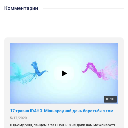
Комментарии
01:01
17 травня IDAHO. Міжнародний день боротьби з гомофобією трансфобією і біфобія.
5/17/2020
В цьому році, пандемія та COVІD-19 не дали нам можливості