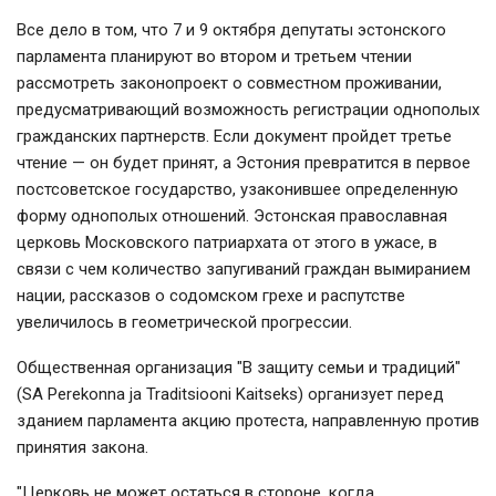
Все дело в том, что 7 и 9 октября депутаты эстонского
парламента планируют во втором и третьем чтении
рассмотреть законопроект о совместном проживании,
предусматривающий возможность регистрации однополых
гражданских партнерств. Если документ пройдет третье
чтение — он будет принят, а Эстония превратится в первое
постсоветское государство, узаконившее определенную
форму однополых отношений. Эстонская православная
церковь Московского патриархата от этого в ужасе, в
связи с чем количество запугиваний граждан вымиранием
нации, рассказов о содомском грехе и распутстве
увеличилось в геометрической прогрессии.
Общественная организация "В защиту семьи и традиций"
(SA Perekonna ja Traditsiooni Kaitseks) организует перед
зданием парламента акцию протеста, направленную против
принятия закона.
"Церковь не может остаться в стороне, когда