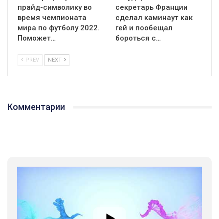
прайд-символику во
секретарь Франции
время чемпионата
сделал каминаут как
мира по футболу 2022.
гей и пообещал
Поможет…
бороться с…
PREV
NEXT
Комментарии
01:01
17 травня IDAHO. Міжнародний день боротьби з гомофобією трансфобією і біфобія.
5/17/2020
В цьому році, пандемія та COVІD-19 не дали нам можливості
провести вуличні акції. Наше відео-звернення про те, що
навіть коли ми у різних містах та не можемо зустрінеться, ми
423 Просмотров
•
37 Нравится
•
1 Комментариев
разом. Ми закликаємо всіх хто поділяє цінності рівності та
солідарності, приєднатися до нас. Регіональні підрозділи
ГАУ є в 16 областях України.
Разом наш голос лунає гучніше!