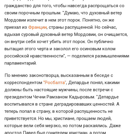
гражданство для того, чтобы навсегда распрощаться со
своим порочным прошлым. "Думаю, что духовный ветер
Мордовии излечит в нем этот порок. Понятно, он же
приехал из
Франции
, страны распущенной. Но сейчас,
вдыхая суровый духовный ветер Мордовии, он очищается,
он внутри себя хочет убить этот порок. Он публично
вытащил этого черта и заколол его осиновым колом
российской нравственности", — поделился размышлениями
парламентарий.
По мнению законотворца, высказанным в беседе с
корреспондентом
"Росбалта"
, Депардье понял, какими
должны быть настоящие мужчины, после встречи с
президентом Чечни Рамзаном Кадыровым. "Депардье
воспитывался в стране деградировавших ценностей. А
теперь попал в страну, в которой распущенность не
приветствуется. Но мы, христиане, прощаем людей,
которые вели себя мерзко, но потом раскаялись. Даже
апостол Павел был гонителем христиан, а потом