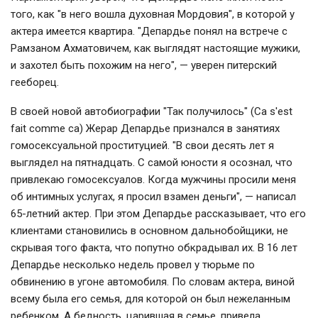
того, как "в него вошла духовная Мордовия", в которой у
актера имеется квартира. "Депардье понял на встрече с
Рамзаном Ахматовичем, как выглядят настоящие мужики,
и захотел быть похожим на него", — уверен питерский
гееборец.
В своей новой автобиографии "Так получилось" (Ca s'est
fait comme сa) Жерар Депардье признался в занятиях
гомосексуальной проституцией. "В свои десять лет я
выглядел на пятнадцать. С самой юности я осознал, что
привлекаю гомосексуалов. Когда мужчины просили меня
об интимных услугах, я просил взамен деньги", — написал
65-летний актер. При этом Депардье рассказывает, что его
клиентами становились в основном дальнобойщики, не
скрывая того факта, что попутно обкрадывал их. В 16 лет
Депардье несколько недель провел у тюрьме по
обвинению в угоне автомобиля. По словам актера, виной
всему была его семья, для которой он был нежеланным
ребенком. А бедность, царившая в семье, привела