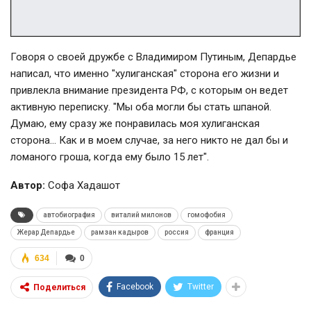
Говоря о своей дружбе с Владимиром Путиным, Депардье
написал, что именно "хулиганская" сторона его жизни и
привлекла внимание президента РФ, с которым он ведет
активную переписку. "Мы оба могли бы стать шпаной.
Думаю, ему сразу же понравилась моя хулиганская
сторона… Как и в моем случае, за него никто не дал бы и
ломаного гроша, когда ему было 15 лет".
Автор:
Софа Хадашот
автобиография
виталий милонов
гомофобия
Жерар Депардье
рамзан кадыров
россия
франция
634
0
Facebook
Twitter
Поделиться