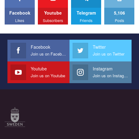
по этой ссылке и поставить лайк под видео.
провели Веселково-велосипедний марафон, мандруючи з
прапором по місту.
Facebook
Youtube
Telegram
5,106
Likes
Subscribers
Friends
Posts
Facebook
Twitter
Join us on Facebook
Join us on Twitter
Youtube
Instagram
Join us on Youtube
Join us on Instagram