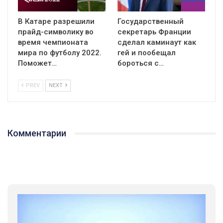
В Катаре разрешили
Государственный
прайд-символику во
секретарь Франции
время чемпионата
сделал каминаут как
мира по футболу 2022.
гей и пообещал
Поможет…
бороться с…
PREV
NEXT
Комментарии
01:01
17 травня IDAHO. Міжнародний день боротьби з гомофобією трансфобією і біфобія.
5/17/2020
В цьому році, пандемія та COVІD-19 не дали нам можливості
провести вуличні акції. Наше відео-звернення про те, що