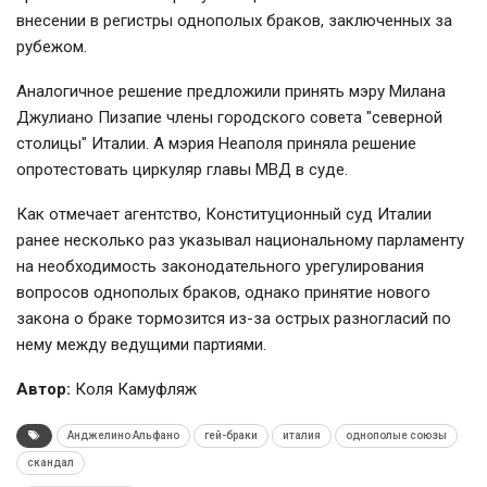
внесении в регистры однополых браков, заключенных за
рубежом.
Аналогичное решение предложили принять мэру Милана
Джулиано Пизапие члены городского совета "северной
столицы" Италии. А мэрия Неаполя приняла решение
опротестовать циркуляр главы МВД в суде.
Как отмечает агентство, Конституционный суд Италии
ранее несколько раз указывал национальному парламенту
на необходимость законодательного урегулирования
вопросов однополых браков, однако принятие нового
закона о браке тормозится из-за острых разногласий по
нему между ведущими партиями.
Автор:
Коля Камуфляж
Анджелино Альфано
гей-браки
италия
однополые союзы
скандал