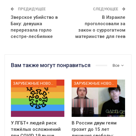
ПРЕДИДУЩЕЕ
СЛЕДУЮЩЕЕ
Зверское убийство в
В Израиле
Баку: девушка
проголосовали за
перерезала горло
закон о суррогатном
сестре-лесбиянке
материнстве для геев
Вам также могут понравиться
Все
ЗАРУБЕЖНЫЕ НОВОСТИ
ЗАРУБЕЖНЫЕ НОВОСТИ
У ЛГБТ+ людей риск
В России двум геям
тяжёлых осложнений
грозит до 15 лет
при COVID 19 выше,
лишения свободы: