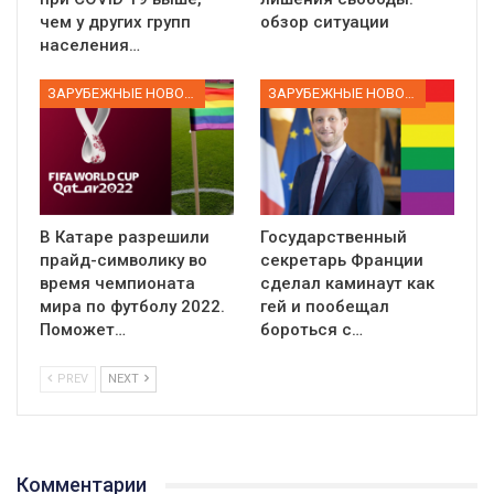
чем у других групп
обзор ситуации
населения…
ЗАРУБЕЖНЫЕ НОВОСТИ
ЗАРУБЕЖНЫЕ НОВОСТИ
В Катаре разрешили
Государственный
прайд-символику во
секретарь Франции
время чемпионата
сделал каминаут как
мира по футболу 2022.
гей и пообещал
Поможет…
бороться с…
PREV
NEXT
01:01
Комментарии
17 травня IDAHO. Міжнародний день боротьби з гомофобією трансфобією і біфобія.