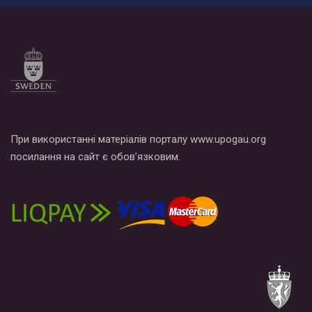
При використанні матеріалів порталу www.upogau.org
посилання на сайт є обов’язковим.