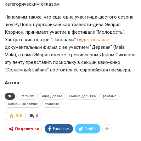
категорическим отказом.
Напомним также, что еще одна участница шестого сезона
шоу РуПола, пуэрториканская травести-дива Эйприл
Кэррион, принимает участие в фестивале "Молодость".
Завтра в кинотеатре "Панорама"
будет показан
документальный фильм с ее участием "Дерзкая" (Mala
Mala), а сама Эйприл вместе с режиссером Дэном Сиклзом
эту ленту представит, поскольку в секции квир-кино
"Солнечный зайчик" состоится ее европейская премьера.
Автор:
Starbucks
Адор Делано
Бьянка Дель Рио
реклама
Солнечный зайчик
травести
918
0
Facebook
Twitter
Поделиться