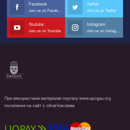
Facebook
Twitter
Join us on Facebook
Join us on Twitter
Мы просим вас поддержать нас и помочь нам реализовать
наш план по борьбе с насилием и дискриминацией на почве
СОГИ в Украине.
Youtube
Instagram
Join us on Youtube
Join us on Instagram
Все, что вам нужно сделать - это зайти на наш канал YouTube
по этой ссылке и поставить лайк под видео.
При використанні матеріалів порталу www.upogau.org
посилання на сайт є обов’язковим.