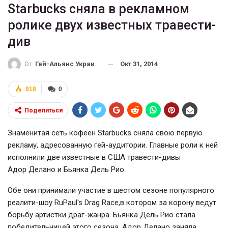
Starbucks сняла в рекламном
ролике двух известных травести-
див
Окт 31, 2014
От
Гей-Альянс Украина
918
0
Поделиться
Знаменитая сеть кофеен Starbucks сняла свою первую
рекламу, адресованную гей-аудитории. Главные роли к ней
исполнили две известные в США травести-дивы
Адор Делано и Бьянка Дель Рио.
Обе они принимали участие в шестом сезоне популярного
реалити-шоу RuPaul's Drag Race,в котором за корону ведут
борьбу артистки драг-жанра. Бьянка Дель Рио стала
победительницей этого сезона, Адор Делано заняла