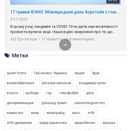
01:01
17 травня IDAHO. Міжнародний день боротьби з гомофобією трансфобією і біфобія.
5/17/2020
В цьому році, пандемія та COVІD-19 не дали нам можливості
провести вуличні акції. Наше відео-звернення про те, що
навіть коли ми у різних містах та не можемо зустрінеться, ми
423 Просмотров
•
37 Нравится
•
1 Комментариев
разом. Ми закликаємо всіх хто поділяє цінності рівності та
солідарності, приєднатися до нас. Регіональні підрозділи
ГАУ є в 16 областях України.
Метки
Разом наш голос лунає гучніше!
queer home
Гей-альянс Украина
акция
брак
великобритания
виталий милонов
владимир путин
власть
выборы
гау
гомофобия
дети
дискриминация
дональд трамп
законотворчество
камин-аут
киев
киевпрайд
кино
лгбт
00:58
лгбт-движение
марш равенства
мракобесие
музыка
Зупинимо насильство проти ЛГБТ в Україні! Stop violence against LGBT in Ukraine!