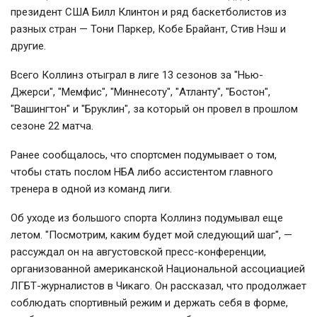
президент США Билл Клинтон и ряд баскетболистов из
разных стран — Тони Паркер, Кобе Брайант, Стив Нэш и
другие.
Всего Коллинз отыграл в лиге 13 сезонов за "Нью-
Джерси", "Мемфис", "Миннесоту", "Атланту", "Бостон",
"Вашингтон" и "Бруклин", за который он провел в прошлом
сезоне 22 матча.
Ранее сообщалось, что спортсмен подумывает о том,
чтобы стать послом НБА либо ассистентом главного
тренера в одной из команд лиги.
Об уходе из большого спорта Коллинз подумывал еще
летом. "Посмотрим, каким будет мой следующий шаг", —
рассуждал он на августовской пресс-конференции,
организованной американской Национальной ассоциацией
ЛГБТ-журналистов в Чикаго. Он рассказал, что продолжает
соблюдать спортивный режим и держать себя в форме,