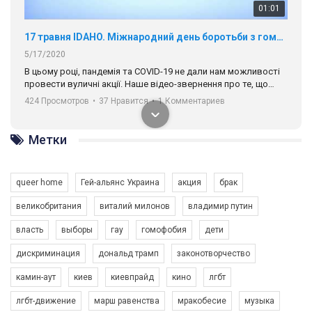
17 травня IDAHO. Міжнародний день боротьби з гомофобією трансфобією і біфобія.
5/17/2020
В цьому році, пандемія та COVІD-19 не дали нам можливості
провести вуличні акції. Наше відео-звернення про те, що
навіть коли ми у різних містах та не можемо зустрінеться, ми
424 Просмотров
•
37 Нравится
•
1 Комментариев
разом. Ми закликаємо всіх хто поділяє цінності рівності та
солідарності, приєднатися до нас. Регіональні підрозділи
ГАУ є в 16 областях України.
Разом наш голос лунає гучніше!
Метки
queer home
Гей-альянс Украина
акция
брак
великобритания
виталий милонов
владимир путин
власть
выборы
гау
гомофобия
дети
00:58
дискриминация
дональд трамп
законотворчество
камин-аут
киев
киевпрайд
кино
лгбт
Зупинимо насильство проти ЛГБТ в Україні! Stop violence against LGBT in Ukraine!
6/30/2017
лгбт-движение
марш равенства
мракобесие
музыка