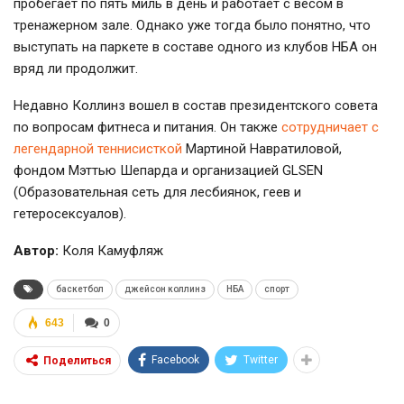
пробегает по пять миль в день и работает с весом в
тренажерном зале. Однако уже тогда было понятно, что
выступать на паркете в составе одного из клубов НБА он
вряд ли продолжит.
Недавно Коллинз вошел в состав президентского совета
по вопросам фитнеса и питания. Он также
сотрудничает с
легендарной теннисисткой
Мартиной Навратиловой,
фондом Мэттью Шепарда и организацией GLSEN
(Образовательная сеть для лесбиянок, геев и
гетеросексуалов).
Автор:
Коля Камуфляж
баскетбол
джейсон коллинз
НБА
спорт
643
0
Facebook
Twitter
Поделиться