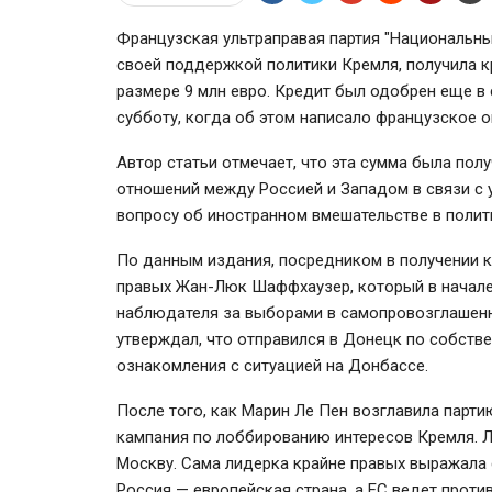
Французская ультраправая партия "Национальный
своей поддержкой политики Кремля, получила к
размере 9 млн евро. Кредит был одобрен еще в 
субботу, когда об этом написало французское 
Автор статьи отмечает, что эта сумма была пол
отношений между Россией и Западом в связи с 
вопросу об иностранном вмешательстве в поли
По данным издания, посредником в получении к
правых Жан-Люк Шаффхаузер, который в начале 
наблюдателя за выборами в самопровозглашенны
утверждал, что отправился в Донецк по собстве
ознакомления с ситуацией на Донбассе.
После того, как Марин Ле Пен возглавила парт
кампания по лоббированию интересов Кремля. Л
Москву. Сама лидерка крайне правых выражала 
Россия — европейская страна, а ЕС ведет проти