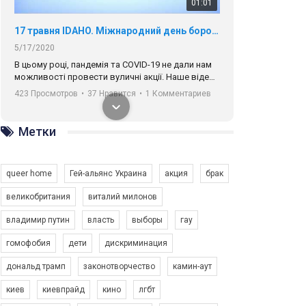
01:01
17 травня IDAHO. Міжнародний день боротьби з гомофобією трансфобією і біфобія.
5/17/2020
В цьому році, пандемія та COVІD-19 не дали нам
можливості провести вуличні акції. Наше відео-
звернення про те, що навіть коли ми у різних
423 Просмотров
•
37 Нравится
•
1 Комментариев
містах та не можемо зустрінеться, ми разом. Ми
закликаємо всіх хто поділяє цінності рівності та
солідарності, приєднатися до нас. Регіональні
Метки
підрозділи ГАУ є в 16 областях України.
Разом наш голос лунає гучніше!
queer home
Гей-альянс Украина
акция
брак
великобритания
виталий милонов
владимир путин
власть
выборы
гау
00:58
гомофобия
дети
дискриминация
дональд трамп
законотворчество
камин-аут
Зупинимо насильство проти ЛГБТ в Україні! Stop violence against LGBT in Ukraine!
6/30/2017
киев
киевпрайд
кино
лгбт
Емоційний та вражаючий промо-ролік на