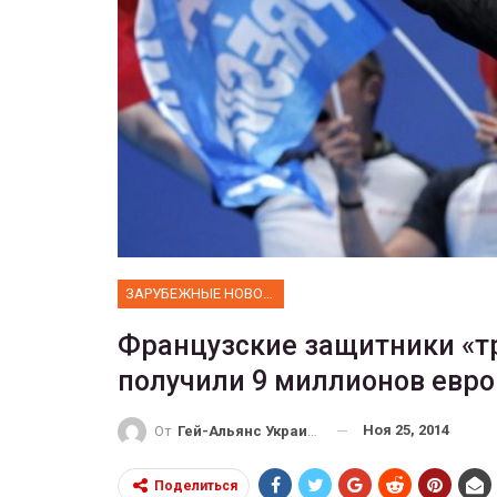
ФОТО
Прайд в Тель-Авиве собрал 
тысяч участников
ГЕЙ-АЛЬЯНС УКРАИНА
Июн 10, 2017
0
ЗАРУБЕЖНЫЕ НОВОСТИ
Французские защитники «т
получили 9 миллионов евро
Ноя 25, 2014
От
Гей-Альянс Украина
Поделиться