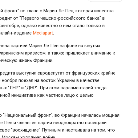
 фронт" во главе с Марин Ле Пен, которая известна
редит от "Первого чешско-российского банка" в
сентябре, однако известно о нем стало только в
онлайн-издание
Mediapart
.
учена партией Марин Ле Пен на фоне натянутых
украинским кризисом, а также привлекает внимание к
тическую жизнь Франции.
редита выступил евродепутат от французских крайне
ноября поехал на восток Украины в качестве
х "ЛНР" и "ДНР". При этом парламентарий тогда
нной инициативе как частное лицо с целью
ию "Национальный фронт", во Франции началась мощная
е Пен и члены ее партии неоднократно посещали
свое "восхищение" Путиным и настаивала на том, что
в Москвы холодную войну.