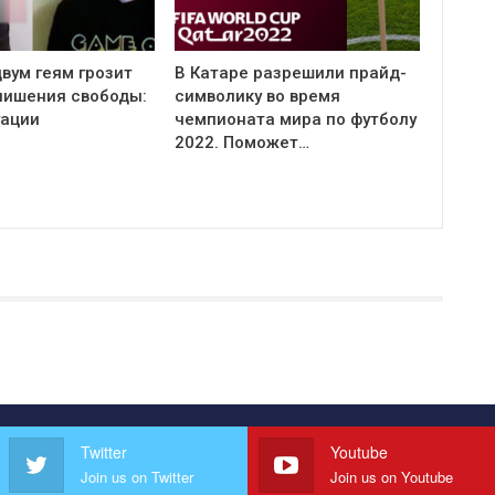
вум геям грозит
В Катаре разрешили прайд-
 лишения свободы:
символику во время
уации
чемпионата мира по футболу
2022. Поможет…
Twitter
Youtube
Join us on Twitter
Join us on Youtube