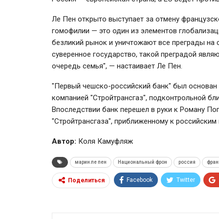
Ле Пен открыто выступает за отмену французск
гомофилии — это один из элементов глобализац
безликий рынок и уничтожают все преграды на 
суверенное государство, такой преградой являю
очередь семья", — настаивает Ле Пен.
"Первый чешско-российский банк" был основан в
компанией "Стройтрансгаз", подконтрольной бл
Впоследствии банк перешел в руки к Роману По
"Стройтрансгаза", приближенному к российским 
Автор:
Коля Камуфляж
марин ле пен
Национальный фрон
россия
фран
Facebook
Twitter
Поделиться