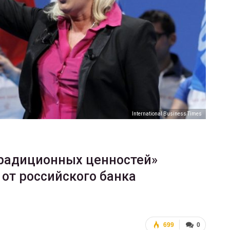
ФОТО
200
Военнослужащие-трансгендеры
ГЕЙ-АЛЬЯНС УКРАИНА
Июл 27, 2017
0
International Business Times
радиционных ценностей»
 от российского банка
699
0