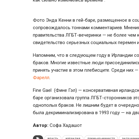
Фото Энда Кенни в гей-баре, размещенное в соц
сопровождалось тоннами комментариев. Мнения
правительства ЛГБТ-вечеринки — не более чем к
свидетельство серьезных социальных перемен 
Напомним, что в следующем году в Ирландии с
браков. Многие известные люди присоединилис
принять участие в этом плебисците. Среди них 
Фарелл
.
Fine Gael (Фине Гэл) — консервативная ирландс
баре организовала группа ЛГБТ-сторонников э
однополых браков. Не лишним будет в очередно
была декриминализирована в 1993 году — на два
Автор:
Софа Хадашот
власть
ирландия
премьер-министр
энда кенн