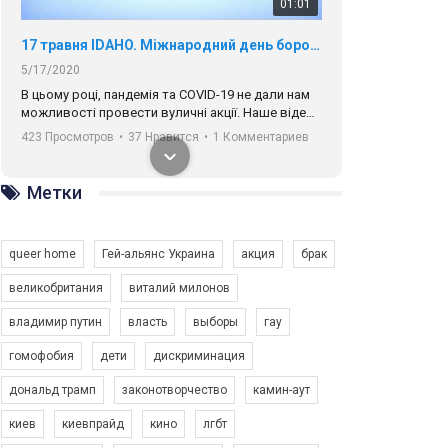
01:01
17 травня IDAHO. Міжнародний день боротьби з гомофобією трансфобією і біфобія.
5/17/2020
В цьому році, пандемія та COVІD-19 не дали нам
можливості провести вуличні акції. Наше відео-
звернення про те, що навіть коли ми у різних
423 Просмотров
•
37 Нравится
•
1 Комментариев
містах та не можемо зустрінеться, ми разом. Ми
закликаємо всіх хто поділяє цінності рівності та
солідарності, приєднатися до нас. Регіональні
Метки
підрозділи ГАУ є в 16 областях України.
Разом наш голос лунає гучніше!
queer home
Гей-альянс Украина
акция
брак
великобритания
виталий милонов
владимир путин
власть
выборы
гау
00:58
гомофобия
дети
дискриминация
дональд трамп
законотворчество
камин-аут
Зупинимо насильство проти ЛГБТ в Україні! Stop violence against LGBT in Ukraine!
6/30/2017
киев
киевпрайд
кино
лгбт
Емоційний та вражаючий промо-ролік на