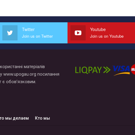
Twitter
Youtube
Join us on Twitter
Join us on Youtube
користанні матеріалів
у www.upogau.org посилання
т є обов’язковим.
то мы делаем
Кто мы