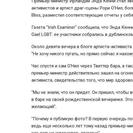
Премьер-министр Ирландии Энда Кенни стал зве
активистов и артист драг-сцены Рори О'Нил, бо
Bliss, разместил соответствующие отчеты у себя
Газета "Irish Examiner" сообщила, что Энда Кен
Gael LGBT: ее участники собрались в дублинском 
Около девяти вечера в блоге артиста-активиста
"Не хочу никого пугать, но прямо сейчас я нахожу
Час спустя и сам О'Нил через Твиттер бара, а т
премьер-министр действительно зашел на огонек
активиста, свидетельство того, что мир здоров
"Мы не знали, что он придет. Он пришел, чтобы в
в баре на своей рождественской вечеринке. Эт
желающий".
"Почему я публикую фото? В первую очередь пот
ведь еще несколько лет тому назад премьер-мин
как сильно изменились времена".