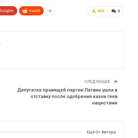
Google+
ReddIt
609
0
6
СЛЕДУЮЩЕЕ
Депутатка правящей партии Латвии ушла в
отставку после одобрения казни геев
нацистами
Еще От Автора