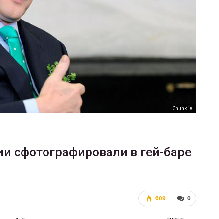
ФОТО
В Берлине отпраздновали
еры
легализацию гей-браков
ГЕЙ-АЛЬЯНС УКРАИНА
Июл 2, 2017
0
Сhunk.ie
и сфотографировали в гей-баре
609
0