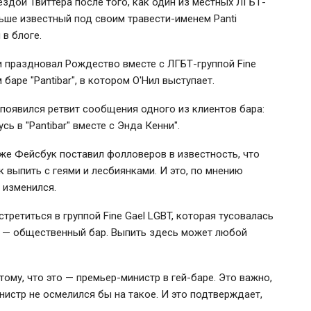
здой Твиттера после того, как один из местных ЛГБТ-
льше известный под своим травести-именем Panti
 в блоге.
ни праздновал Рождество вместе с ЛГБТ-группой Fine
баре "Pantibar", в котором О'Нил выступает.
 появился ретвит сообщения одного из клиентов бара:
сь в "Pantibar" вместе с Энда Кенни".
акже Фейсбук поставил фолловеров в известность, что
 выпить с геями и лесбиянками. И это, по мнению
о изменился.
стретиться в группой Fine Gael LGBT, которая тусовалась
о — общественный бар. Выпить здесь может любой
ому, что это — премьер-министр в гей-баре. Это важно,
истр не осмелился бы на такое. И это подтверждает,