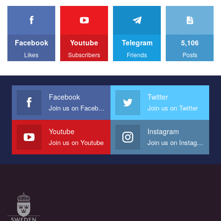
organization PACT.
We appeal to your support and ask to help us implement our plan
to combat violence against LGBT people in Ukraine.
Facebook
Youtube
Telegram
5,106
All you have to do is to press "Like" below the video.
Likes
Subscribers
Friends
Posts
Эмоционально сильный ролик от команды "Гей-альянс
Украина", который принимает участие в конкурсе
международной организации PACT на лучший ролик,
представляющий программу развития организации.
Facebook
Twitter
Join us on Facebook
Join us on Twitter
Мы просим вас поддержать нас и помочь нам реализовать
наш план по борьбе с насилием и дискриминацией на почве
СОГИ в Украине.
Youtube
Instagram
Join us on Youtube
Join us on Instagram
Все, что вам нужно сделать - это зайти на наш канал YouTube
по этой ссылке и поставить лайк под видео.