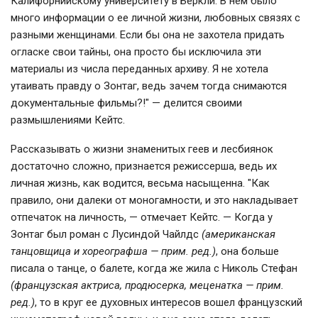
Калифорнийскому университету в Беркли. В нем было
много информации о ее личной жизни, любовных связях с
разными женщинами. Если бы она не захотела придать
огласке свои тайны, она просто бы исключила эти
материалы из числа переданных архиву. Я не хотела
утаивать правду о Зонтаг, ведь зачем тогда снимаются
документальные фильмы?!" — делится своими
размышлениями Кейтс.
Рассказывать о жизни знаменитых геев и лесбиянок
достаточно сложно, признается режиссерша, ведь их
личная жизнь, как водится, весьма насыщенна. "Как
правило, они далеки от моногамности, и это накладывает
отпечаток на личность, — отмечает Кейтс. — Когда у
Зонтаг был роман с Лусиндой Чайлдс
(американская
танцовщица и хореографша — прим. ред.)
, она больше
писала о танце, о балете, когда же жила с Николь Стефан
(французская актриса, продюсерка, меценатка — прим.
ред.)
, то в круг ее духовных интересов вошел французский