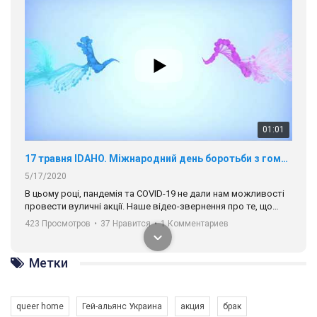
01:01
17 травня IDAHO. Міжнародний день боротьби з гомофобією трансфобією і біфобія.
5/17/2020
В цьому році, пандемія та COVІD-19 не дали нам можливості
провести вуличні акції. Наше відео-звернення про те, що
навіть коли ми у різних містах та не можемо зустрінеться, ми
423 Просмотров
•
37 Нравится
•
1 Комментариев
разом. Ми закликаємо всіх хто поділяє цінності рівності та
солідарності, приєднатися до нас. Регіональні підрозділи
ГАУ є в 16 областях України.
Метки
Разом наш голос лунає гучніше!
queer home
Гей-альянс Украина
акция
брак