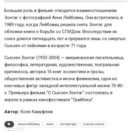
Большая роль в фильме отводится взаимоотношениям
Зонтаг с фотографшей Анни Лейбовиц. Они встретились в
1989 году, когда Лейбовиц решила снять Зонтаг для
обложки книги о борьбе со СПИДом. Впоследствии их
союз длился пятнадцать лет и прервался лишь со смертью
Сьюзен от лейкемии в возрасте 71 года.
Сьюзен Зонтаг (1933-2004) — американская писательница,
философка, литературная, художественная, театральная
критикесса, авторка 16 книг эссеистики и прозы,
общественная активистка и икона феминизма, одна из
ключевых фигур западной интеллектуальной жизни 70-80-
х. Премьера фильма "О Сьюзен Зонтаг" состоялась в
апреле в рамках кинофестиваля "Трайбека".
Автор:
Коля Камуфляж
анни лейбовиц
кино
литература
сьюзен зонтаг