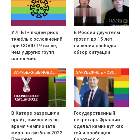
У ЛГБТ+ людей риск
В России двум геям
тяжёлых осложнений
грозит до 15 лет
при COVID 19 выше,
лишения свободы:
чем у других групп
обзор ситуации
населения…
ЗАРУБЕЖНЫЕ НОВОСТИ
ЗАРУБЕЖНЫЕ НОВОСТИ
В Катаре разрешили
Государственный
прайд-символику во
секретарь Франции
время чемпионата
сделал каминаут как
мира по футболу 2022.
гей и пообещал
Поможет…
бороться с…