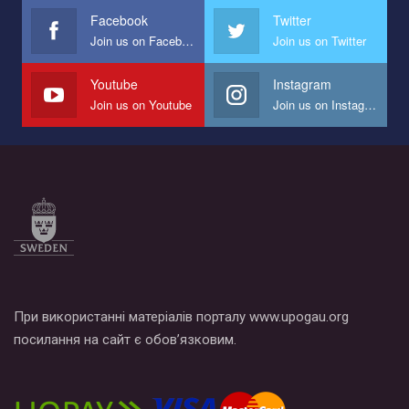
представляющий программу развития организации.
Facebook
Twitter
Join us on Facebook
Join us on Twitter
Мы просим вас поддержать нас и помочь нам реализовать
наш план по борьбе с насилием и дискриминацией на почве
СОГИ в Украине.
Youtube
Instagram
Join us on Youtube
Join us on Instagram
Все, что вам нужно сделать - это зайти на наш канал YouTube
по этой ссылке и поставить лайк под видео.
При використанні матеріалів порталу www.upogau.org
посилання на сайт є обов’язковим.