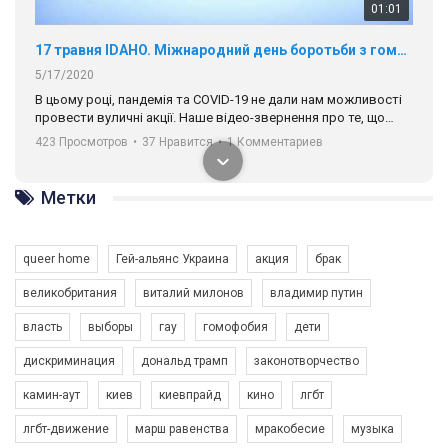
01:01
17 травня IDAHO. Міжнародний день боротьби з гомофобією трансфобією і біфобія.
5/17/2020
В цьому році, пандемія та COVІD-19 не дали нам можливості
провести вуличні акції. Наше відео-звернення про те, що
навіть коли ми у різних містах та не можемо зустрінеться, ми
423 Просмотров
•
37 Нравится
•
1 Комментариев
разом. Ми закликаємо всіх хто поділяє цінності рівності та
солідарності, приєднатися до нас. Регіональні підрозділи
ГАУ є в 16 областях України.
Метки
Разом наш голос лунає гучніше!
queer home
Гей-альянс Украина
акция
брак
великобритания
виталий милонов
владимир путин
власть
выборы
гау
гомофобия
дети
дискриминация
дональд трамп
законотворчество
камин-аут
киев
киевпрайд
кино
лгбт
00:58
лгбт-движение
марш равенства
мракобесие
музыка
Зупинимо насильство проти ЛГБТ в Україні! Stop violence against LGBT in Ukraine!