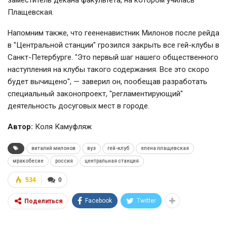
заместитель декана факультета, на котором училась
Плащевская.
Напомним также, что геененавистник Милонов после рейда
в "Центральной станции" грозился закрыть все гей-клубы в
Санкт-Петербурге. "Это первый шаг нашего общественного
наступления на клубы такого содержания. Все это скоро
будет вычищено", — заверил он, пообещав разработать
специальный законопроект, "регламентирующий"
деятельность досуговых мест в городе.
Автор:
Коля Камуфляж
виталий милонов
вуз
гей-клуб
елена плащевская
мракобесие
россия
центральная станция
534
0
Facebook
Twitter
Поделиться