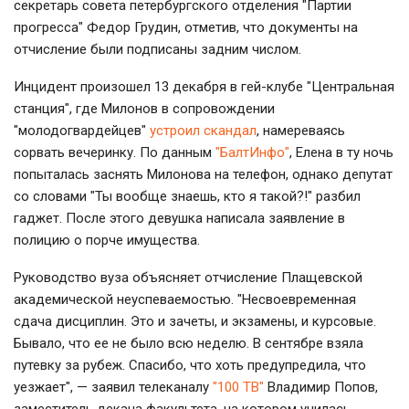
секретарь совета петербургского отделения "Партии
прогресса" Федор Грудин, отметив, что документы на
отчисление были подписаны задним числом.
Инцидент произошел 13 декабря в гей-клубе "Центральная
станция", где Милонов в сопровождении
"молодогвардейцев"
устроил скандал
, намереваясь
сорвать вечеринку. По данным
"БалтИнфо"
, Елена в ту ночь
попыталась заснять Милонова на телефон, однако депутат
со словами "Ты вообще знаешь, кто я такой?!" разбил
гаджет. После этого девушка написала заявление в
полицию о порче имущества.
Руководство вуза объясняет отчисление Плащевской
академической неуспеваемостью. "Несвоевременная
сдача дисциплин. Это и зачеты, и экзамены, и курсовые.
Бывало, что ее не было всю неделю. В сентябре взяла
путевку за рубеж. Спасибо, что хоть предупредила, что
уезжает", — заявил телеканалу
"100 ТВ"
Владимир Попов,